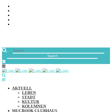
ÜBER UNS
JOBS
FREUNDE VON MUCBOOK | BLOGROLL
NEWSLETTER
IMPRESSUM & DATENSCHUTZ
AKTUELL
LEBEN
STADT
KULTUR
KOLUMNEN
MUCBOOK CLUBHAUS