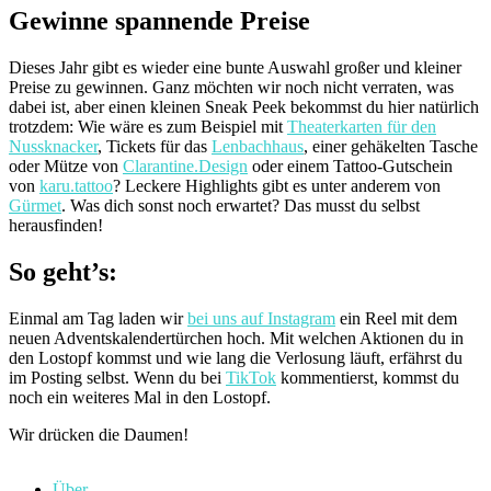
Gewinne spannende Preise
Dieses Jahr gibt es wieder eine bunte Auswahl großer und kleiner
Preise zu gewinnen. Ganz möchten wir noch nicht verraten, was
dabei ist, aber einen kleinen Sneak Peek bekommst du hier natürlich
trotzdem: Wie wäre es zum Beispiel mit
Theaterkarten für den
Nussknacker
, Tickets für das
Lenbachhaus
, einer gehäkelten Tasche
oder Mütze von
Clarantine.Design
oder einem Tattoo-Gutschein
von
karu.tattoo
? Leckere Highlights gibt es unter anderem von
Gürmet
. Was dich sonst noch erwartet? Das musst du selbst
herausfinden!
So geht’s:
Einmal am Tag laden wir
bei uns auf Instagram
ein Reel mit dem
neuen Adventskalendertürchen hoch. Mit welchen Aktionen du in
den Lostopf kommst und wie lang die Verlosung läuft, erfährst du
im Posting selbst. Wenn du bei
TikTok
kommentierst, kommst du
noch ein weiteres Mal in den Lostopf.
Wir drücken die Daumen!
Über