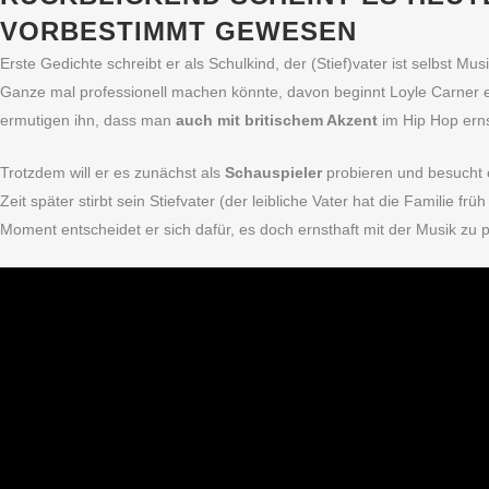
VORBESTIMMT GEWESEN
Erste Gedichte schreibt er als Schulkind, der (Stief)vater ist selbst Mu
Ganze mal professionell machen könnte, davon beginnt Loyle Carner e
ermutigen ihn, dass man
auch mit britischem Akzent
im Hip Hop ern
Trotzdem will er es zunächst als
Schauspieler
probieren und besucht 
Zeit später stirbt sein Stiefvater (der leibliche Vater hat die Familie f
Moment entscheidet er sich dafür, es doch ernsthaft mit der Musik zu 