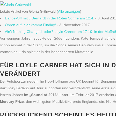
Letzte Artikel von Gloria Grünwald
(
Alle anzeigen
)
Dance-Off mit J.Bernardt in der Roten Sonne am 12.4.
- 3. April 20
Ohren auf, hier kommt Findlay!
- 3. November 2017
Ain’t Nothing Changed, oder? Loyle Carner am 17.10. in der Muffath
Vor wenigen Jahren spuckte der Süden Londons Kate Tempest auf die 
schon einmal in der Stadt, um die Songs seines Debütalbums zu präsen
vormerken – da spielt er in der benachbarten Muffathalle.
FÜR LOYLE CARNER HAT SICH IN 
VERÄNDERT
Der Aufstieg zur neuen Hip Hop-Hoffnung aus UK beginnt für Benjamin C
darf Joey Bada$$ auf Tour supporten und veröffentlicht seine erste ei
letzten Jahres
im „Sound of 2016“ listet
. Im Februar 2017 erscheint 
Mercury Prize
, den wichtigsten Musikkritikerpreis Englands, ein. Hip 
RÜCKBLICKEND SCHEINT ES HEUT