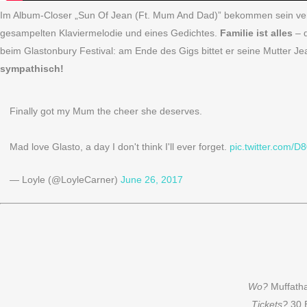
Im Album-Closer „Sun Of Jean (Ft. Mum And Dad)” bekommen sein verst
gesampelten Klaviermelodie und eines Gedichtes.
Familie ist alles
– d
beim Glastonbury Festival: am Ende des Gigs bittet er seine Mutter 
sympathisch!
Finally got my Mum the cheer she deserves.
Mad love Glasto, a day I don't think I'll ever forget.
pic.twitter.com/
— Loyle (@LoyleCarner)
June 26, 2017
Wo?
Muffatha
Tickets?
30 E