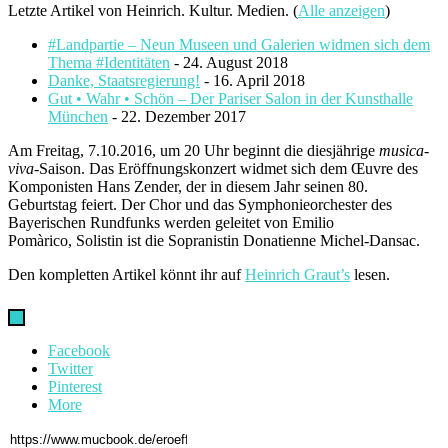
Letzte Artikel von Heinrich. Kultur. Medien.
(
Alle anzeigen
)
#Landpartie – Neun Museen und Galerien widmen sich dem
Thema #Identitäten
- 24. August 2018
Danke, Staatsregierung!
- 16. April 2018
Gut • Wahr • Schön – Der Pariser Salon in der Kunsthalle
München
- 22. Dezember 2017
Am Freitag, 7.10.2016, um 20 Uhr beginnt die diesjährige
musica-
viva
-Saison. Das Eröffnungskonzert widmet sich dem Œuvre des
Komponisten Hans Zender, der in diesem Jahr seinen 80.
Geburtstag feiert. Der Chor und das Symphonieorchester des
Bayerischen Rundfunks werden geleitet von Emilio
Pomàrico, Solistin ist die Sopranistin Donatienne Michel-Dansac.
Den kompletten Artikel könnt ihr auf
Heinrich Graut’s
lesen.
Facebook
Twitter
Pinterest
More