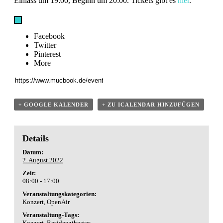
Einlass um 19:00, Beginn um 20:00. Tickets gibt es
hier
.
Facebook
Twitter
Pinterest
More
+ GOOGLE KALENDER
+ ZU ICALENDAR HINZUFÜGEN
Details
Datum:
2. August 2022
Zeit:
08:00 - 17:00
Veranstaltungskategorien:
Konzert
,
OpenAir
Veranstaltung-Tags:
Konzert
,
Residenztheater