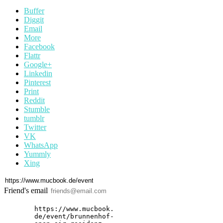
Buffer
Diggit
Email
More
Facebook
Flattr
Google+
Linkedin
Pinterest
Print
Reddit
Stumble
tumblr
Twitter
VK
WhatsApp
Yummly
Xing
Friend's email