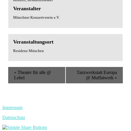
Veranstalter
Münchner Konzertverein e.V.
Veranstaltungsort
Residenz München
Veranstaltung
«
Theater für alle @
Tanzwerkstatt Europa
Navigation
Lehel
@ Muffatwerk
»
Impressum
Datenschutz