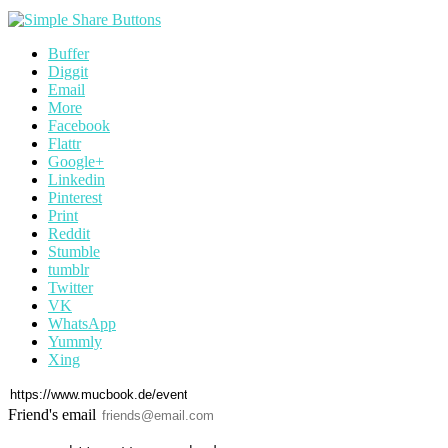
Buffer
Diggit
Email
More
Facebook
Flattr
Google+
Linkedin
Pinterest
Print
Reddit
Stumble
tumblr
Twitter
VK
WhatsApp
Yummly
Xing
Friend's email