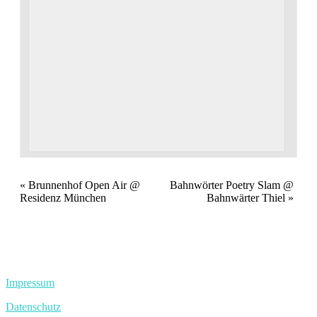
Veranstaltung
«
Brunnenhof Open Air @
Bahnwörter Poetry Slam @
Residenz München
Bahnwärter Thiel
»
Navigation
Impressum
Datenschutz