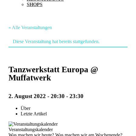
SHOPS
« Alle Veranstaltungen
Diese Veranstaltung hat bereits stattgefunden.
Tanzwerkstatt Europa @
Muffatwerk
2. August 2022 - 20:30
-
23:30
Veranstaltung
Über
Letzte Artikel
Navigation
Veranstaltungskalender
Was machen wir heute? Was machen wir am Wochenende?