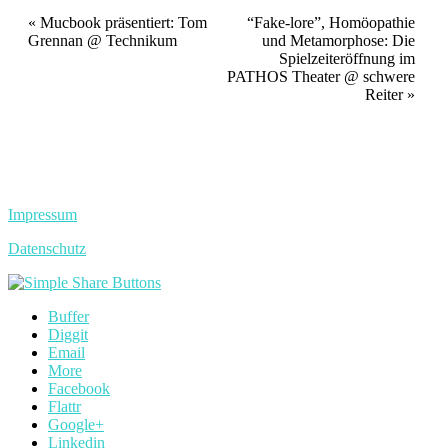
Veranstaltung
«
Mucbook präsentiert: Tom
“Fake-lore”, Homöopathie
Grennan @ Technikum
und Metamorphose: Die
Navigation
Spielzeiteröffnung im
PATHOS Theater @ schwere
Reiter
»
Impressum
Datenschutz
Buffer
Diggit
Email
More
Facebook
Flattr
Google+
Linkedin