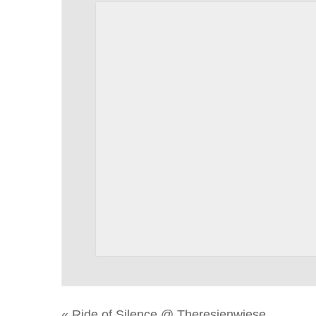
«
Ride of Silence @ Theresienwiese