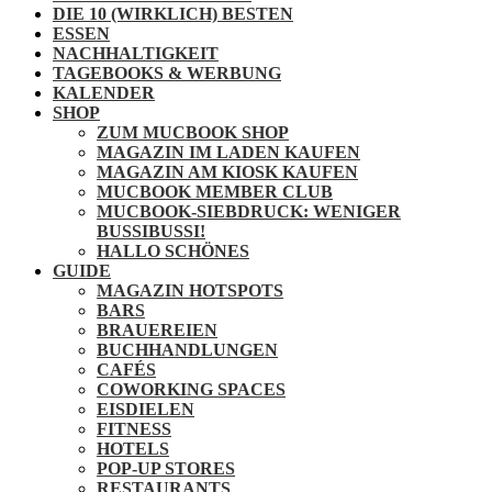
DIE 10 (WIRKLICH) BESTEN
ESSEN
NACHHALTIGKEIT
TAGEBOOKS & WERBUNG
KALENDER
SHOP
ZUM MUCBOOK SHOP
MAGAZIN IM LADEN KAUFEN
MAGAZIN AM KIOSK KAUFEN
MUCBOOK MEMBER CLUB
MUCBOOK-SIEBDRUCK: WENIGER
BUSSIBUSSI!
HALLO SCHÖNES
GUIDE
MAGAZIN HOTSPOTS
BARS
BRAUEREIEN
BUCHHANDLUNGEN
CAFÉS
COWORKING SPACES
EISDIELEN
FITNESS
HOTELS
POP-UP STORES
RESTAURANTS