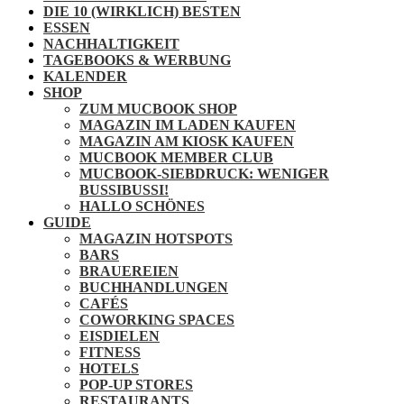
DIE 10 (WIRKLICH) BESTEN
ESSEN
NACHHALTIGKEIT
TAGEBOOKS & WERBUNG
KALENDER
SHOP
ZUM MUCBOOK SHOP
MAGAZIN IM LADEN KAUFEN
MAGAZIN AM KIOSK KAUFEN
MUCBOOK MEMBER CLUB
MUCBOOK-SIEBDRUCK: WENIGER
BUSSIBUSSI!
HALLO SCHÖNES
GUIDE
MAGAZIN HOTSPOTS
BARS
BRAUEREIEN
BUCHHANDLUNGEN
CAFÉS
COWORKING SPACES
EISDIELEN
FITNESS
HOTELS
POP-UP STORES
RESTAURANTS