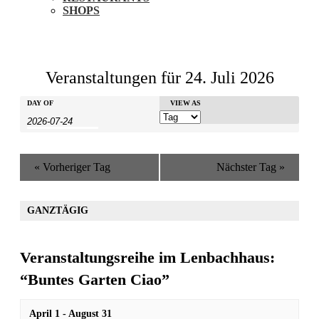
SHOPS
Veranstaltungen für 24. Juli 2026
Veranstaltungen
Veranstaltungen
DAY OF
Veranstaltung
VIEW AS
Suche
Search
Ansichten-
und
Navigation
Ansichten,
«
Vorheriger Tag
Nächster Tag
»
Navigation
GANZTÄGIG
Veranstaltungsreihe im Lenbachhaus:
“Buntes Garten Ciao”
April 1
-
August 31