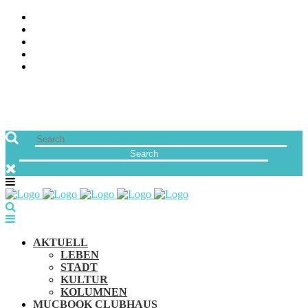
ÜBER UNS
JOBS
FREUNDE VON MUCBOOK | BLOGROLL
NEWSLETTER
IMPRESSUM & DATENSCHUTZ
AKTUELL
LEBEN
STADT
KULTUR
KOLUMNEN
MUCBOOK CLUBHAUS