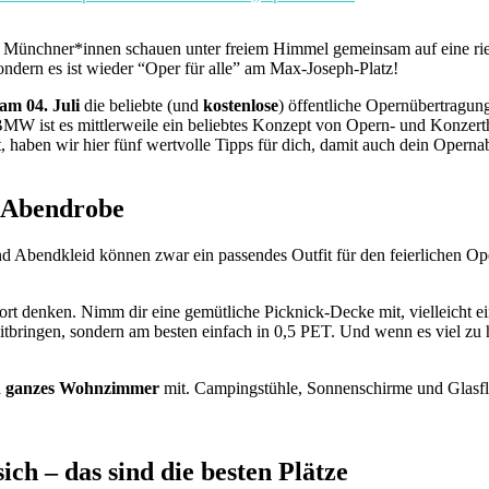
e Münchner*innen schauen unter freiem Himmel gemeinsam auf eine rie
ondern es ist wieder “Oper für alle” am Max-Joseph-Platz!
am 04. Juli
die beliebte (und
kostenlose
) öffentliche Opernübertragun
BMW ist es mittlerweile ein beliebtes Konzept von Opern- und Konzer
et, haben wir hier fünf wertvolle Tipps für dich, damit auch dein Ope
t Abendrobe
d Abendkleid können zwar ein passendes Outfit für den feierlichen Oper
fort denken. Nimm dir eine gemütliche Picknick-Decke mit, vielleicht ei
mitbringen, sondern am besten einfach in 0,5 PET. Und wenn es viel zu h
ein ganzes Wohnzimmer
mit. Campingstühle, Sonnenschirme und Glasfl
ch – das sind die besten Plätze