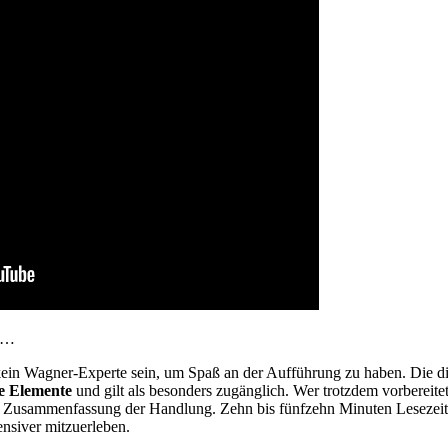
gt…
ein Wagner-Experte sein, um Spaß an der Aufführung zu haben. Die di
he Elemente
und gilt als besonders zugänglich. Wer trotzdem vorbereitet
e Zusammenfassung der Handlung. Zehn bis fünfzehn Minuten Lesezeit 
ensiver mitzuerleben.