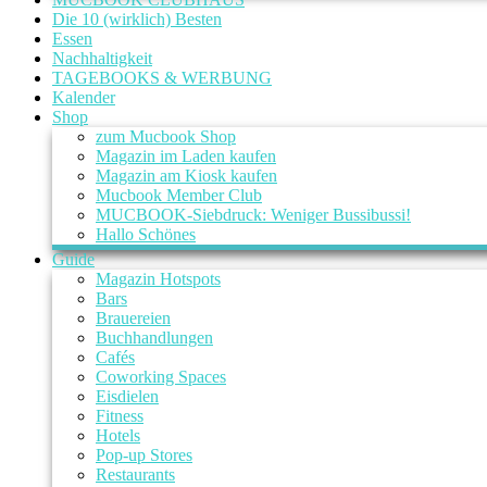
Die 10 (wirklich) Besten
Essen
Nachhaltigkeit
TAGEBOOKS & WERBUNG
Kalender
Shop
zum Mucbook Shop
Magazin im Laden kaufen
Magazin am Kiosk kaufen
Mucbook Member Club
MUCBOOK-Siebdruck: Weniger Bussibussi!
Hallo Schönes
Guide
Magazin Hotspots
Bars
Brauereien
Buchhandlungen
Cafés
Coworking Spaces
Eisdielen
Fitness
Hotels
Pop-up Stores
Restaurants