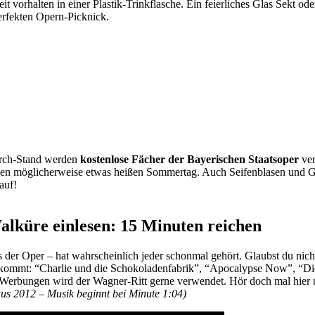
t vorhalten in einer Plastik-Trinkflasche. Ein feierliches Glas Sekt od
rfekten Opern-Picknick.
erch-Stand werden
kostenlose Fächer der Bayerischen Staatsoper
ver
 einen möglicherweise etwas heißen Sommertag. Auch Seifenblasen un
 auf!
Walküre einlesen: 15 Minuten reichen
s der Oper – hat wahrscheinlich jeder schonmal gehört. Glaubst du nic
orkommt: “Charlie und die Schokoladenfabrik”, “Apocalypse Now”, “D
 Werbungen wird der Wagner-Ritt gerne verwendet. Hör doch mal hier 
aus 2012 – Musik beginnt bei Minute 1:04)