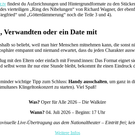
r.tv
findest du Aufzeichnungen und Hintergrundformate zu den Stücken
des vierteiligen „Ring des Nibelungen“ von Richard Wagner, der ebenfa
iegfried“ und „Götterdämmerung“ noch die Teile 3 und 4).
, Verwandten oder ein Date mit
 deshalb so beliebt, weil man hier Menschen mitnehmen kann, die sonst n
Atmosphäre entspannt und niemand erwartet, dass du jeden Charakter aus
lug mit den Eltern oder einfach mit Freund:innen: Das Format eignet s
 selbst wenn ihr nur eine Stunde bleibt, bekommt ihr einen Eindruck 
ht minder wichtige Tipp zum Schluss:
Handy ausschalten
, um ganz in 
imultanes Klingeltonkonzert zu starten). Viel Spaß!
Was?
Oper für Alle 2026 – Die Walküre
Wann?
04. Juli 2026 – Beginn: 17 Uhr
ovisuelle Live-Übertragung aus dem Nationaltheater – Eintritt frei; kein
Weitere Infos