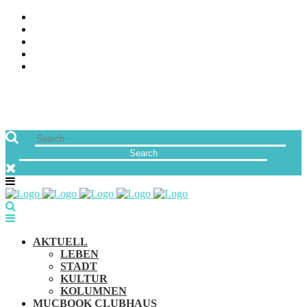
ÜBER UNS
JOBS
FREUNDE VON MUCBOOK | BLOGROLL
NEWSLETTER
IMPRESSUM & DATENSCHUTZ
AKTUELL
LEBEN
STADT
KULTUR
KOLUMNEN
MUCBOOK CLUBHAUS