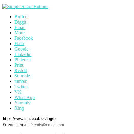
Buffer
Diggit
Email
More
Facebook
Flattr
Google+
Linkedin
Pinterest
Print
Reddit
Stumble
tumblr
Twitter
VK
WhatsApp
Yummly
Xing
Friend's email