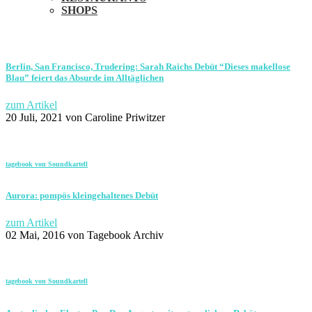
SHOPS
Berlin, San Francisco, Trudering: Sarah Raichs Debüt “Dieses makellose
Blau” feiert das Absurde im Alltäglichen
zum Artikel
20 Juli, 2021
von Caroline Priwitzer
tagebook von Soundkartell
Aurora: pompös kleingehaltenes Debüt
zum Artikel
02 Mai, 2016
von Tagebook Archiv
tagebook von Soundkartell