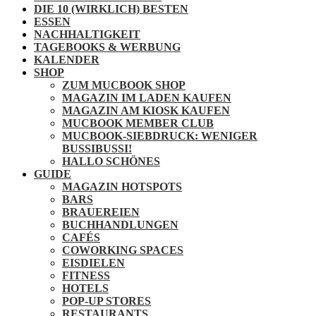
DIE 10 (WIRKLICH) BESTEN
ESSEN
NACHHALTIGKEIT
TAGEBOOKS & WERBUNG
KALENDER
SHOP
ZUM MUCBOOK SHOP
MAGAZIN IM LADEN KAUFEN
MAGAZIN AM KIOSK KAUFEN
MUCBOOK MEMBER CLUB
MUCBOOK-SIEBDRUCK: WENIGER
BUSSIBUSSI!
HALLO SCHÖNES
GUIDE
MAGAZIN HOTSPOTS
BARS
BRAUEREIEN
BUCHHANDLUNGEN
CAFÉS
COWORKING SPACES
EISDIELEN
FITNESS
HOTELS
POP-UP STORES
RESTAURANTS