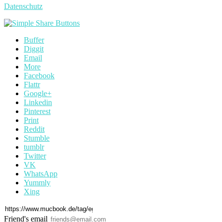
Datenschutz
Buffer
Diggit
Email
More
Facebook
Flattr
Google+
Linkedin
Pinterest
Print
Reddit
Stumble
tumblr
Twitter
VK
WhatsApp
Yummly
Xing
Friend's email