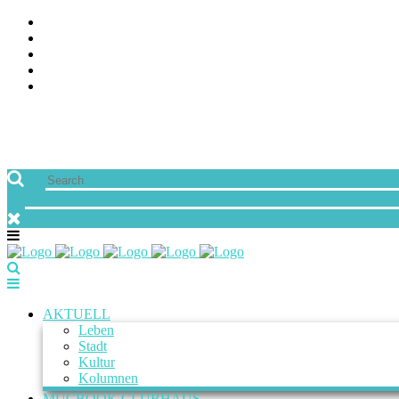
ÜBER UNS
JOBS
FREUNDE VON MUCBOOK | BLOGROLL
NEWSLETTER
IMPRESSUM & DATENSCHUTZ
AKTUELL
Leben
Stadt
Kultur
Kolumnen
MUCBOOK CLUBHAUS