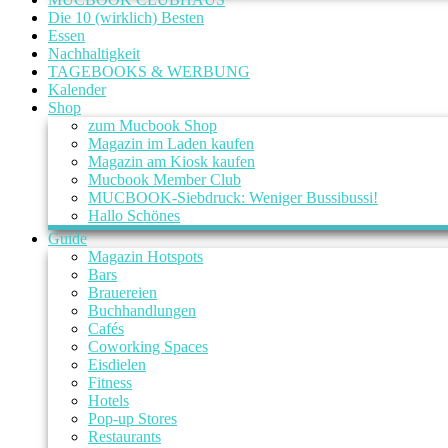
Die 10 (wirklich) Besten
Essen
Nachhaltigkeit
TAGEBOOKS & WERBUNG
Kalender
Shop
zum Mucbook Shop
Magazin im Laden kaufen
Magazin am Kiosk kaufen
Mucbook Member Club
MUCBOOK-Siebdruck: Weniger Bussibussi!
Hallo Schönes
Guide
Magazin Hotspots
Bars
Brauereien
Buchhandlungen
Cafés
Coworking Spaces
Eisdielen
Fitness
Hotels
Pop-up Stores
Restaurants