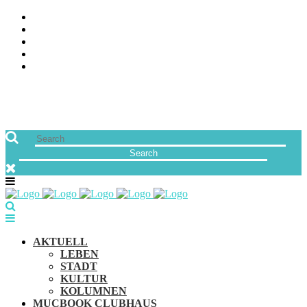
ÜBER UNS
JOBS
FREUNDE VON MUCBOOK | BLOGROLL
NEWSLETTER
IMPRESSUM & DATENSCHUTZ
AKTUELL
LEBEN
STADT
KULTUR
KOLUMNEN
MUCBOOK CLUBHAUS