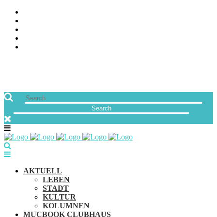
ÜBER UNS
JOBS
FREUNDE VON MUCBOOK | BLOGROLL
NEWSLETTER
IMPRESSUM & DATENSCHUTZ
AKTUELL
LEBEN
STADT
KULTUR
KOLUMNEN
MUCBOOK CLUBHAUS