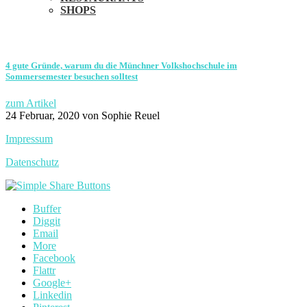
SHOPS
4 gute Gründe, warum du die Münchner Volkshochschule im
Sommersemester besuchen solltest
zum Artikel
24 Februar, 2020
von Sophie Reuel
Impressum
Datenschutz
Buffer
Diggit
Email
More
Facebook
Flattr
Google+
Linkedin