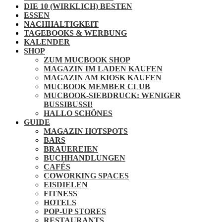
DIE 10 (WIRKLICH) BESTEN
ESSEN
NACHHALTIGKEIT
TAGEBOOKS & WERBUNG
KALENDER
SHOP
ZUM MUCBOOK SHOP
MAGAZIN IM LADEN KAUFEN
MAGAZIN AM KIOSK KAUFEN
MUCBOOK MEMBER CLUB
MUCBOOK-SIEBDRUCK: WENIGER
BUSSIBUSSI!
HALLO SCHÖNES
GUIDE
MAGAZIN HOTSPOTS
BARS
BRAUEREIEN
BUCHHANDLUNGEN
CAFÉS
COWORKING SPACES
EISDIELEN
FITNESS
HOTELS
POP-UP STORES
RESTAURANTS