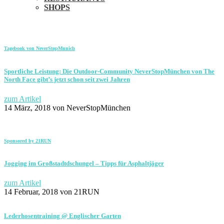
SHOPS
Tagebook von NeverStopMunich
Sportliche Leistung: Die Outdoor-Community NeverStopMünchen von The
North Face gibt’s jetzt schon seit zwei Jahren
zum Artikel
14 März, 2018
von NeverStopMünchen
Sponsored by 21RUN
Jogging im Großstadtdschungel – Tipps für Asphaltjäger
zum Artikel
14 Februar, 2018
von 21RUN
Lederhosentraining @ Englischer Garten