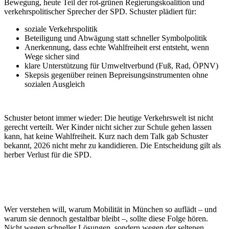
Bewegung, heute Teil der rot-grünen Regierungskoalition und
verkehrspolitischer Sprecher der SPD. Schuster plädiert für:
soziale Verkehrspolitik
Beteiligung und Abwägung statt schneller Symbolpolitik
Anerkennung, dass echte Wahlfreiheit erst entsteht, wenn
Wege sicher sind
klare Unterstützung für Umweltverbund (Fuß, Rad, ÖPNV)
Skepsis gegenüber reinen Bepreisungsinstrumenten ohne
sozialen Ausgleich
Schuster betont immer wieder: Die heutige Verkehrswelt ist nicht
gerecht verteilt. Wer Kinder nicht sicher zur Schule gehen lassen
kann, hat keine Wahlfreiheit. Kurz nach dem Talk gab Schuster
bekannt, 2026 nicht mehr zu kandidieren. Die Entscheidung gilt als
herber Verlust für die SPD.
Wer verstehen will, warum Mobilität in München so auflädt – und
warum sie dennoch gestaltbar bleibt –, sollte diese Folge hören.
Nicht wegen schneller Lösungen, sondern wegen der seltenen