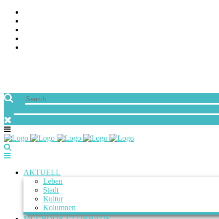
ÜBER UNS
JOBS
FREUNDE VON MUCBOOK | BLOGROLL
NEWSLETTER
IMPRESSUM & DATENSCHUTZ
AKTUELL
Leben
Stadt
Kultur
Kolumnen
MUCBOOK CLUBHAUS