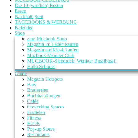
Die 10 (wirklich) Besten
Essen
Nachhaltigkeit
TAGEBOOKS & WERBUNG
Kalender
Shop
zum Mucbook Shop
Magazin im Laden kaufen
Magazin am Kiosk kaufen
Mucbook Member Club
MUCBOOK-Siebdruck: Weniger Bussibussi!
Hallo Schönes
Guide
Magazin Hotspots
Bars
Brauereien
Buchhandlungen
Cafés
Coworking Spaces
Eisdielen
Fitness
Hotels
Pop-up Stores
Restaurants