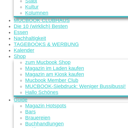
Stadt
Kultur
Kolumnen
MUCBOOK CLUBHAUS
Die 10 (wirklich) Besten
Essen
Nachhaltigkeit
TAGEBOOKS & WERBUNG
Kalender
Shop
zum Mucbook Shop
Magazin im Laden kaufen
Magazin am Kiosk kaufen
Mucbook Member Club
MUCBOOK-Siebdruck: Weniger Bussibussi!
Hallo Schönes
Guide
Magazin Hotspots
Bars
Brauereien
Buchhandlungen