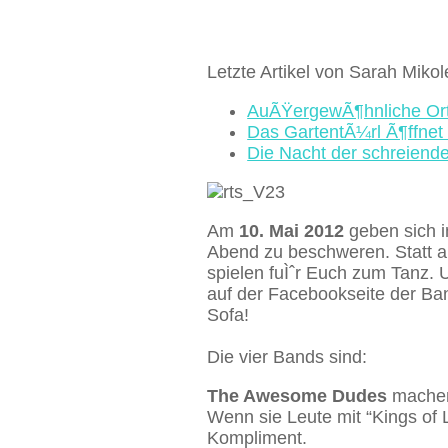
Letzte Artikel von Sarah Mikol
AuÃŸergewÃ¶hnliche Orte
Das GartentÃ¼rl Ã¶ffnet 
Die Nacht der schreiende
Am
10. Mai 2012
geben sich i
Abend zu beschweren. Statt a
spielen fuÌˆr Euch zum Tanz. 
auf der Facebookseite der B
Sofa!
Die vier Bands sind:
The Awesome Dudes
machen 
Wenn sie Leute mit “Kings of
Kompliment.