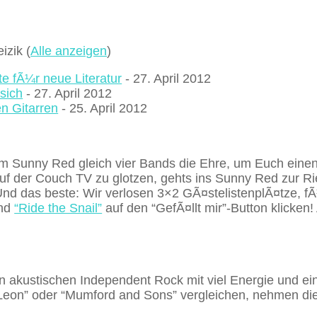
eizik
(
Alle anzeigen
)
 fÃ¼r neue Literatur
- 27. April 2012
sich
- 27. April 2012
n Gitarren
- 25. April 2012
m Sunny Red gleich vier Bands die Ehre, um Euch ein
uf der Couch TV zu glotzen, gehts ins Sunny Red zur R
Und das beste: Wir verlosen 3×2 GÃ¤stelistenplÃ¤tze, fÃ
and
“Ride the Snail”
auf den “GefÃ¤llt mir”-Button klicken!
akustischen Independent Rock mit viel Energie und ei
 Leon” oder “Mumford and Sons” vergleichen, nehmen di