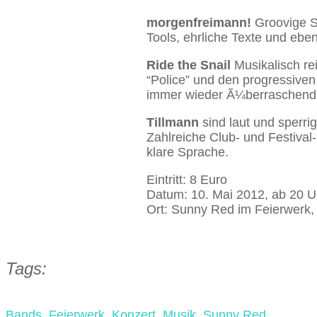
morgenfreimann!
Groovige S
Tools, ehrliche Texte und eben
Ride the Snail
Musikalisch re
“Police” und den progressive
immer wieder Ã¼berraschend
Tillmann
sind laut und sperr
Zahlreiche Club- und Festiva
klare Sprache.
Eintritt: 8 Euro
Datum: 10. Mai 2012, ab 20 U
Ort: Sunny Red im Feierwerk
Tags:
Bands
,
Feierwerk
,
Konzert
,
Musik
,
Sunny Red