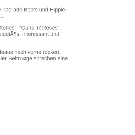
. Gerade Beats und Hippie-
g…
tones”, “Guns ‘n’ Roses”,
lodiÃ¶s, interessant und
deaus nach vorne rocken.
ler-BeitrÃ¤ge sprechen eine