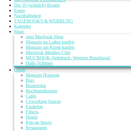
Die 10 (wirklich) Besten
Essen
Nachhaltigkeit
TAGEBOOKS & WERBUNG
Kalender
Shop
zum Mucbook Shop
Magazin im Laden kaufen
Magazin am Kiosk kaufen
Mucbook Member Club
MUCBOOK-Siebdruck: Weniger Bussibussi!
Hallo Schönes
Guide
Magazin Hotspots
Bars
Brauereien
Buchhandlungen
Cafés
Coworking Spaces
Eisdielen
Fitness
Hotels
Pop-up Stores
Restaurants