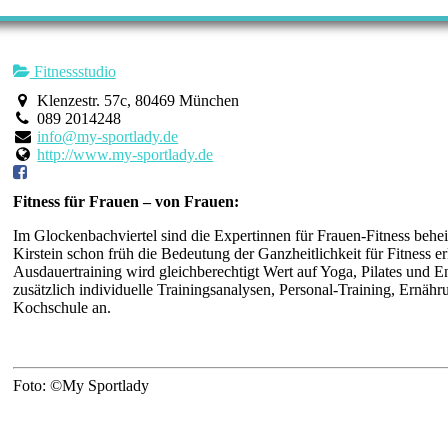
Fitnessstudio
Klenzestr. 57c, 80469 München
089 2014248
info@my-sportlady.de
http://www.my-sportlady.de
Fitness für Frauen – von Frauen:
Im Glockenbachviertel sind die Expertinnen für Frauen-Fitness behei
Kirstein schon früh die Bedeutung der Ganzheitlichkeit für Fitness
Ausdauertraining wird gleichberechtigt Wert auf Yoga, Pilates und 
zusätzlich individuelle Trainingsanalysen, Personal-Training, Ernä
Kochschule an.
Foto: ©My Sportlady