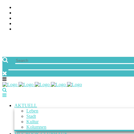
ÜBER UNS
JOBS
FREUNDE VON MUCBOOK | BLOGROLL
NEWSLETTER
IMPRESSUM & DATENSCHUTZ
AKTUELL
Leben
Stadt
Kultur
Kolumnen
MUCBOOK CLUBHAUS