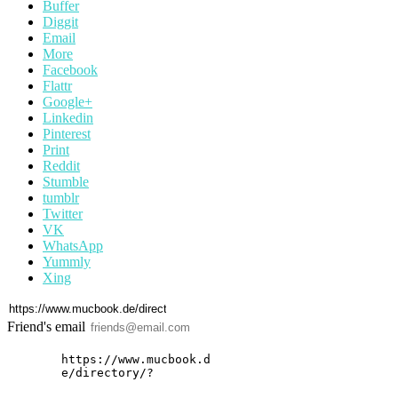
Buffer
Diggit
Email
More
Facebook
Flattr
Google+
Linkedin
Pinterest
Print
Reddit
Stumble
tumblr
Twitter
VK
WhatsApp
Yummly
Xing
Friend's email