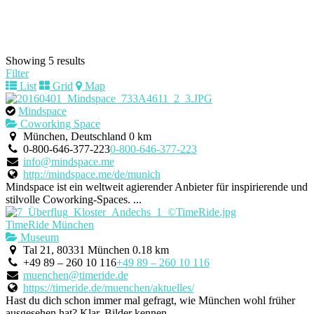
Showing 5 results
Filter
List
Grid
Map
Mindspace
Coworking Space
München, Deutschland
0 km
0-800-646-377-223
0-800-646-377-223
info@mindspace.me
http://mindspace.me/de/munich
Mindspace ist ein weltweit agierender Anbieter für inspirierende und
stilvolle Coworking-Spaces. ...
TimeRide München
Museum
Tal 21, 80331 München
0.18 km
+49 89 – 260 10 116
+49 89 – 260 10 116
muenchen@timeride.de
https://timeride.de/muenchen/aktuelles/
Hast du dich schon immer mal gefragt, wie München wohl früher
ausgesehen hat? Klar, Bilder kennen...