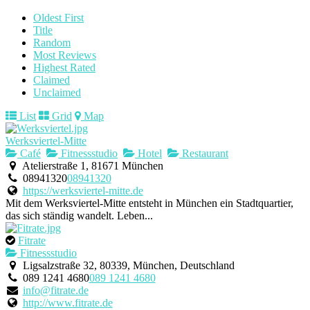
Oldest First
Title
Random
Most Reviews
Highest Rated
Claimed
Unclaimed
List
Grid
Map
Werksviertel-Mitte
Café
Fitnessstudio
Hotel
Restaurant
Atelierstraße 1, 81671 München
08941320
08941320
https://werksviertel-mitte.de
Mit dem Werksviertel-Mitte entsteht in München ein Stadtquartier,
das sich ständig wandelt. Leben...
Fitrate
Fitnessstudio
Ligsalzstraße 32, 80339, München, Deutschland
089 1241 4680
089 1241 4680
info@fitrate.de
http://www.fitrate.de