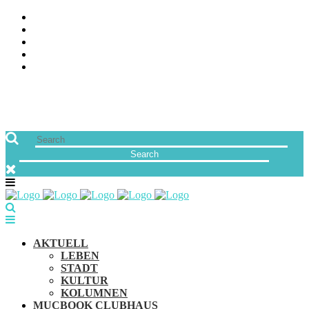
ÜBER UNS
JOBS
FREUNDE VON MUCBOOK | BLOGROLL
NEWSLETTER
IMPRESSUM & DATENSCHUTZ
AKTUELL
LEBEN
STADT
KULTUR
KOLUMNEN
MUCBOOK CLUBHAUS