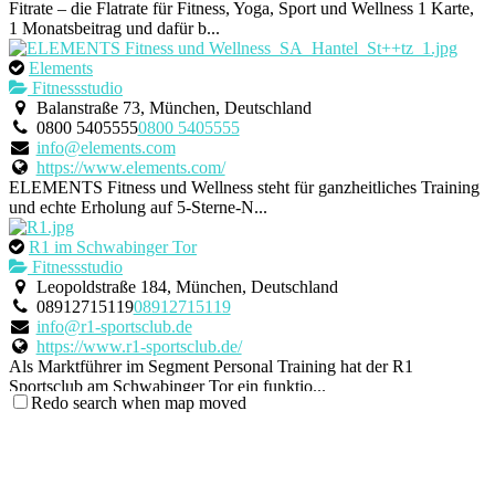
Fitrate – die Flatrate für Fitness, Yoga, Sport und Wellness 1 Karte,
1 Monatsbeitrag und dafür b...
Elements
Fitnessstudio
Balanstraße 73, München, Deutschland
0800 5405555
0800 5405555
info@elements.com
https://www.elements.com/
ELEMENTS Fitness und Wellness steht für ganzheitliches Training
und echte Erholung auf 5-Sterne-N...
R1 im Schwabinger Tor
Fitnessstudio
Leopoldstraße 184, München, Deutschland
08912715119
08912715119
info@r1-sportsclub.de
https://www.r1-sportsclub.de/
Als Marktführer im Segment Personal Training hat der R1
Sportsclub am Schwabinger Tor ein funktio...
Redo search when map moved
My Sportlady
Fitnessstudio
Klenzestr. 57c, 80469 München
089 2014248
089 2014248