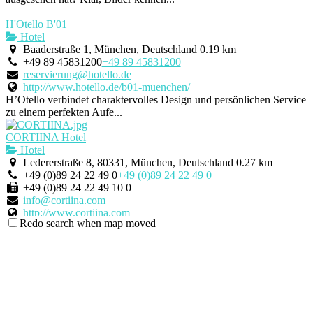
H'Otello B'01
Hotel
Baaderstraße 1, München, Deutschland
0.19 km
+49 89 45831200
+49 89 45831200
reservierung@hotello.de
http://www.hotello.de/b01-muenchen/
H’Otello verbindet charaktervolles Design und persönlichen Service
zu einem perfekten Aufe...
CORTIINA Hotel
Hotel
Ledererstraße 8, 80331, München, Deutschland
0.27 km
+49 (0)89 24 22 49 0
+49 (0)89 24 22 49 0
+49 (0)89 24 22 49 10 0
info@cortiina.com
http://www.cortiina.com
Redo search when map moved
Gürmet Wein & Meze am Markt
Mucbook Magazin Hotspots
Bar
Restaurant
Viktualienmarkt Laden, Abt. VI, Nr. 9, 80331 München
0.34
km
+491729064162
+491729064162
wein@guermet.de