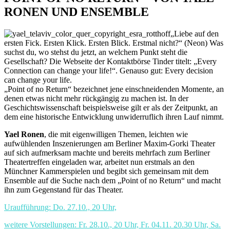
RONEN UND ENSEMBLE
„Liebe auf den
ersten Fick. Ersten Klick. Ersten Blick. Erstmal nicht?“ (Neon) Was
suchst du, wo stehst du jetzt, an welchem Punkt steht die
Gesellschaft? Die Webseite der Kontaktbörse Tinder titelt: „Every
Connection can change your life!“. Genauso gut: Every decision
can change your life.
„Point of no Return“ bezeichnet jene einschneidenden Momente, an
denen etwas nicht mehr rückgängig zu machen ist. In der
Geschichtswissenschaft beispielsweise gilt er als der Zeitpunkt, an
dem eine historische Entwicklung unwiderruflich ihren Lauf nimmt.
Yael Ronen
, die mit eigenwilligen Themen, leichten wie
aufwühlenden Inszenierungen am Berliner Maxim-Gorki Theater
auf sich aufmerksam machte und bereits mehrfach zum Berliner
Theatertreffen eingeladen war, arbeitet nun erstmals an den
Münchner Kammerspielen und begibt sich gemeinsam mit dem
Ensemble auf die Suche nach dem „Point of no Return“ und macht
ihn zum Gegenstand für das Theater.
Uraufführung: Do. 27.10., 20 Uhr,
weitere Vorstellungen: Fr. 28.10., 20 Uhr, Fr. 04.11. 20.30 Uhr, Sa.