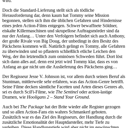
wird.
Doch die Standard-Lieferung stellt sich als tödliche
Herausforderung dar, denn kaum hat Tommy seine Mission
begonnen, stellen sich ihm die üblichen Gefahren und Hindernisse
eines jeden Action-Films entgegen. Schwer bewaffnete Söldner,
eiskalte Killermaschinen und skrupellose Auftragsmörder sind da
nur der Anfang… Unter den Verfolgern befindet sich auch Anthony,
der große Rivale von Big Doug, der unbedingt in den Besitz des
Päckchens kommen will. Natürlich gelingt es Tommy, alle Gefahren
zu überwinden und so pflastern schließlich etliche Leichen den
Weg, der ihn letztendlich zum ominösen Schweden führt. Dort löst
sich dann alles auf, denn erst jetzt wird Tommy klar, dass es von
Anfang an gar nicht um die Auslieferung des Päckchens ging…
Der Regisseur Jesse V. Johnson ist, vor allem durch seinen Beruf als
Stuntman, mittlerweile sehr erfahren, was das Action-Genre betrifft.
Seine Filme decken sämtliche Facetten und Arten dieses Genres ab,
sei es durch SciFi-Filme, wie
The Sentinel
oder action-lastige
Dramen, wie
Hooligans 2 – Stand Your Ground
.
Auch bei
The Package
hat der Brite wieder alle Register gezogen
und so allen Action-Fans ein wahres Schmankerl geboten.
Zusätzlich war es das Ziel des Regisseurs, der Handlung durch die
zusätzliche Emotionalität der Hauptdarsteller, mehr Tiefe zu
verleihen. Diese Handlungstiefe wird aber nicht im gewünschten