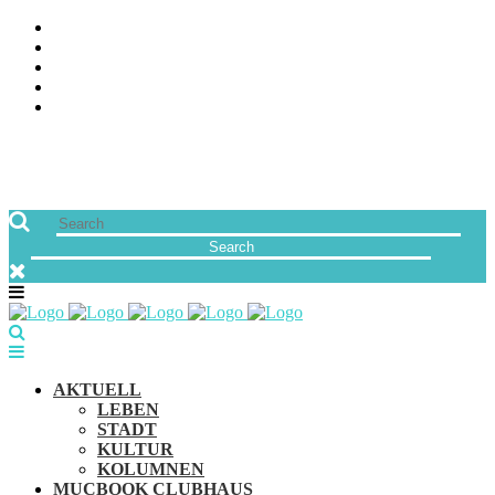
ÜBER UNS
JOBS
FREUNDE VON MUCBOOK | BLOGROLL
NEWSLETTER
IMPRESSUM & DATENSCHUTZ
AKTUELL
LEBEN
STADT
KULTUR
KOLUMNEN
MUCBOOK CLUBHAUS