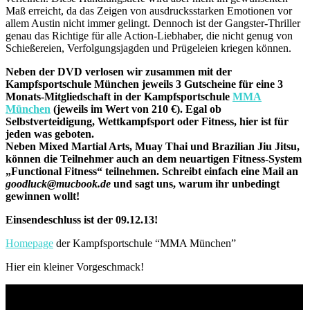
Maß erreicht, da das Zeigen von ausdrucksstarken Emotionen vor
allem Austin nicht immer gelingt. Dennoch ist der Gangster-Thriller
genau das Richtige für alle Action-Liebhaber, die nicht genug von
Schießereien, Verfolgungsjagden und Prügeleien kriegen können.
Neben der DVD verlosen wir zusammen mit der
Kampfsportschule München jeweils 3 Gutscheine für eine 3
Monats-Mitgliedschaft in der Kampfsportschule
MMA
München
(jeweils im Wert von 210 €). Egal ob
Selbstverteidigung, Wettkampfsport oder Fitness, hier ist für
jeden was geboten.
Neben Mixed Martial Arts, Muay Thai und Brazilian Jiu Jitsu,
können die Teilnehmer auch an dem neuartigen Fitness-System
„Functional Fitness“ teilnehmen. Schreibt einfach eine Mail an
goodluck@mucbook.de
und sagt uns, warum ihr unbedingt
gewinnen wollt!
Einsendeschluss ist der 09.12.13!
Homepage
der Kampfsportschule “MMA München”
Hier ein kleiner Vorgeschmack!