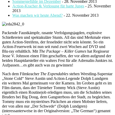
Sommergefühle im Dezember
- 28. November 2013
Action-Kracher & Verlosung für harte Jungs
- 25. November
2013
Was machen wir heute Abend?
- 22. November 2013
Packende Faustkämpfe, rasante Verfolgungsjagden, explosive
Schießereien und spektakuläre Stunts. All das sind Merkmale eines
guten Action-Streifens, der fesselnder nicht sein könnte. So ein
Action-Feuerwerk ist nun seit rund zwei Wochen auf DVD und
Blu-ray erhältlich.
Mit
The Package – Killer Games
hat Regisseur
Jesse V. Johnson einen Film geschaffen, der vor allem aufgrund der
beiden Hauptdarsteller ein wahres Fest für alle Adrenalin-Junkies ist.
Aufpassen…es gibt auch was zu gewinnen!
Nach dem Filmkracher
The Expendables
stehen Wrestling-Superstar
„Stone Cold“ Steve Austin und Action-Legende Dolph Lundgren
ein weiteres Mal gemeinsam vor der Kamera. Im Groben geht es im
Film darum, dass der Türsteher Tommy Wick (Steve Austin)
eigentlich einen Routinejob erledigen muss, um die Schulden seines
Bruders bei Big Doug, dem Gangsterboss der Stadt, zu begleichen.
Tommy muss ein mysteriöses Päckchen an einen Mobster liefern,
der von allen nur „Der Schwede“ (Dolph Lundgren)
(interessanterweise in der Originalversion: „The German“) genannt