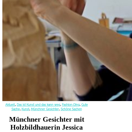
,
,
,
Aktuell
Das ist Kunst und das kann weg
Fashion-Ding
Gute
,
,
,
Sache
Kunst
Münchner Gesichter
Schöne Sachen
Münchner Gesichter mit
Holzbildhauerin Jessica