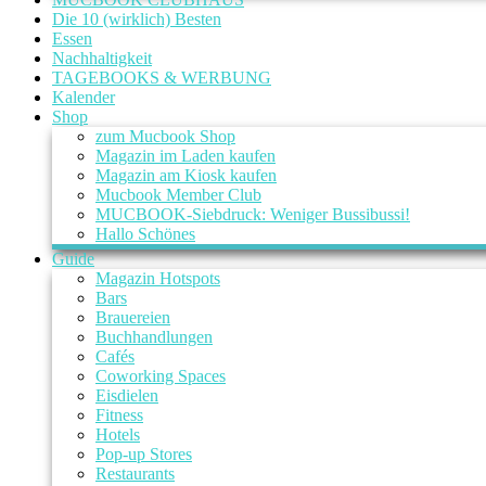
Die 10 (wirklich) Besten
Essen
Nachhaltigkeit
TAGEBOOKS & WERBUNG
Kalender
Shop
zum Mucbook Shop
Magazin im Laden kaufen
Magazin am Kiosk kaufen
Mucbook Member Club
MUCBOOK-Siebdruck: Weniger Bussibussi!
Hallo Schönes
Guide
Magazin Hotspots
Bars
Brauereien
Buchhandlungen
Cafés
Coworking Spaces
Eisdielen
Fitness
Hotels
Pop-up Stores
Restaurants