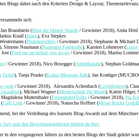
en Blogs dabei nach den Kriterien Design & Layout, Themenrelevanz, Te
versammeln sich:
Jan Brandstein (
Blog der blauen Stunde
/ Gewinner 2018), Anita Hösl 
Markus Knall (
Ippen
), Eva Stepkes
 Westermann (
Phototravellers
/ Gewinner 2018), Stephanie & Michael 
), Simone Naumann (
Naumann Fotografie
), Karsten Lohmeyer (
Lousy
Jost (
Feed me up before you go-go
/ Gewinner 2018), Marina Lommel
her
/ Gewinner 2018), Nico Broegger (
Athletikstube
), Stephan Goldma
 Ticket
), Tanja Praske (
Kultur-Museum-Talk
), Jan Krattiger (MUCBO
so yeah
/ Gewinner 2018), Alexandra Achenbach (
Livelifegreen
), Cla
onsulting
), Michael Wagner (
Meisterschule für Mode
), Katrin Hilger
, Magdalena Muttenthaler (
Freeminded Folks
/ Gewinner 2018),
Pia Kl
 (
Café Lotti
/ Gewinner 2018), Natascha Hoffner (
Messe Rocks Gmb
nnend, bei der Verleihung des Isarnetz Blog-Awards auf dem Münchner 
r Jury und den Bewertungskriterien findest du hier.
er in den vergangenen Jahren zu den besten Blogs der Stadt gekürt wu