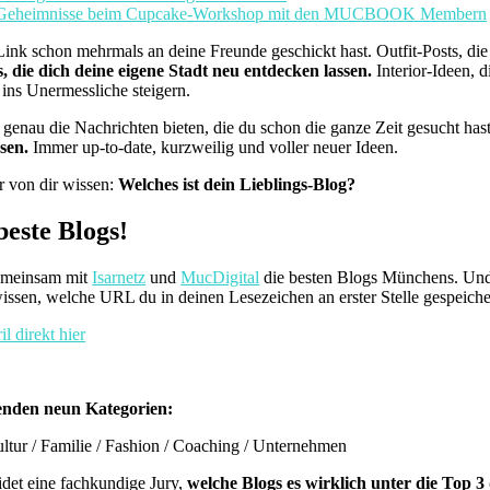
nt-Geheimnisse beim Cupcake-Workshop mit den MUCBOOK Membern
Link schon mehrmals an deine Freunde geschickt hast. Outfit-Posts, die 
die dich deine eigene Stadt neu entdecken lassen.
Interior-Ideen, d
ins Unermessliche steigern.
r genau die Nachrichten bieten, die du schon die ganze Zeit gesucht has
sen.
Immer up-to-date, kurzweilig und voller neuer Ideen.
r von dir wissen:
Welches ist dein Lieblings-Blog?
este Blogs!
gemeinsam mit
Isarnetz
und
MucDigital
die besten Blogs Münchens. Und
issen, welche URL du in deinen Lesezeichen an erster Stelle gespeicher
l direkt hier
genden neun Kategorien:
ultur / Familie / Fashion / Coaching / Unternehmen
det eine fachkundige Jury,
welche Blogs es wirklich unter die Top 3 