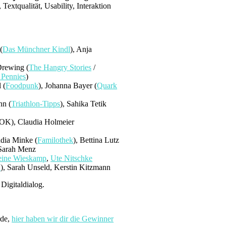
xtqualität, Usability, Interaktion
(
Das Münchner Kindl
), Anja
Drewing (
The Hangry Stories
/
 Pennies
)
 (
Foodpunk
), Johanna Bayer (
Quark
nn (
Triathlon-Tipps
), Sahika Tetik
OK), Claudia Holmeier
udia Minke (
Familothek
), Bettina Lutz
, Sarah Menz
eine Wieskamp
,
Ute Nitschke
H
), Sarah Unseld, Kerstin Kitzmann
Digitaldialog.
rde,
hier haben wir dir die Gewinner