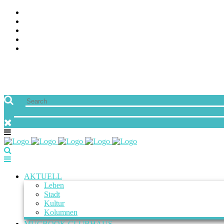
ÜBER UNS
JOBS
FREUNDE VON MUCBOOK | BLOGROLL
NEWSLETTER
IMPRESSUM & DATENSCHUTZ
AKTUELL
Leben
Stadt
Kultur
Kolumnen
MUCBOOK CLUBHAUS