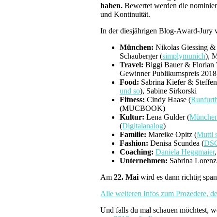
haben.
Bewertet werden die nominiert
und Kontinuität.
In der diesjährigen Blog-Award-Jury 
München:
Nikolas Giessing & 
Schauberger (
simplymunich
), 
Travel:
Biggi Bauer & Florian
Gewinner Publikumspreis 2018
Food:
Sabrina Kiefer & Steffen 
und so
), Sabine Sirkorski
Fitness:
Cindy Haase (
Runfurt
(MUCBOOK)
Kultur:
Lena Gulder (
München
(
Digitalanalog
)
Familie:
Mareike Opitz (
Mutti 
Fashion:
Denisa Scundea (
DSC
Coaching:
Daniela Heggmaier
Unternehmen:
Sabrina Lorenz
Am
22. Mai
wird es dann richtig spa
Alle weiteren Infos zum Prozedere, de
Und falls du mal schauen möchtest, w