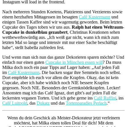
Instagram will load in the frontend.
Nach mehreren Stunden Knetens, Platzierens und Verzierens sowie
einem herzhaften Mittagessen im besagten
Café Kustermann
und
einigen Tassen Kaffee sind wir wagemutig geworden. Beim letzten
Cupcake des Tages toben wir uns aus.
Ralph hat einen Weltraum-
Cupcake in dunkelblau gezaubert
, Christinas Kreationen sehen
wettbewerbswürdig aus. „Ich weiß gar nicht, wann ich mich zum
letzten Mal so lange und intensiv mit nur einer Sache beschäftigt
habe“, stellt Isabella zufrieden fest.
Und wenn man sich nun das ganze Dekorieren sparen möchte? Und
einfach nur einen guten
Cupcake in München essen will
? Da muss
Milka doch noch ein paar Tipps auf Lager haben: „Auf jeden Fall
im
Café Kustermann
. Die backen sogar ihre Semmeln noch selbst.
Dort empfehle ich euch vor allem die Krapfen. Okay, das ist kein
Cupcake, aber ich habe wirklich noch NIE bessere Krapfen
gegessen. Noch NIE. Besonders der Germknödelkrapfen. Lecker!
Ansonsten mag ich das Café Ignaz, dort gibt’s auf jeden Fall die
leckersten veganen Torten. Und ich gehe gerne ins
Café Ruffini
, ins
Café Luitpold
, das
Dukatz
und das
Tortenparadies Perlach
.“
Wenn du dein Geschick als Meister-Dekorateur jetzt verfeinern
möchtest, hat Milka einen tollen Deal für dich! Mit dem