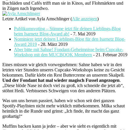
Buchläden und Cafés trifft man sie in Kinos, auf Flohmärkten und
in Zügen nach Irgendwo.
Letzte Artikel von Ayla Amschlinger
(
Alle anzeigen
)
Publikumsvoting – Stimme jetzt für deinen Lieblings-Blog
beim Isarnetz Blog-Award ab!
- 7. Mai 2019
Nominiere jetzt deinen Lieblings-Blog für den Isarnetz Blog-
Award 2019
- 28. März 2019
Aber bitte mit Sahne! Fondant-Geheimnisse beim Cupcake-
Workshop mit den MUCBOOK Membern
- 21. Februar 2019
Eines müssen wir gleich vorwegnehmen: Sahne haben wir in den
letzten vier Stunden unseres Cupcake-Workshops keine zu Gesicht
bekommen. Dafür klebt ein Rest Buttercreme an unserem Skalpell.
Und
der Fondant hat mal wieder magisch Fussel angezogen
.
„Diese blöde Nase ist doch viel zu groß, ich schneide die jetzt ab“,
stöhnt Hedi. Verbissenes Schweigen von den anderen Plätzen.
Was um uns herum passiert, haben wir schon seit drei ganzen
Spotify-Playlisten nicht mehr wirklich mitbekommen. Milka schaut
heimlich in die Runde und grinst: „Ich finde, ihr macht das ganz
großartig!“
Muffins backen kann ja jeder – aber wie sieht es eigentlich mit