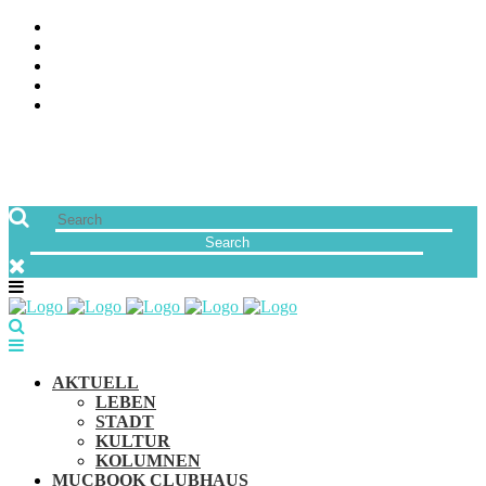
ÜBER UNS
JOBS
FREUNDE VON MUCBOOK | BLOGROLL
NEWSLETTER
IMPRESSUM & DATENSCHUTZ
AKTUELL
LEBEN
STADT
KULTUR
KOLUMNEN
MUCBOOK CLUBHAUS