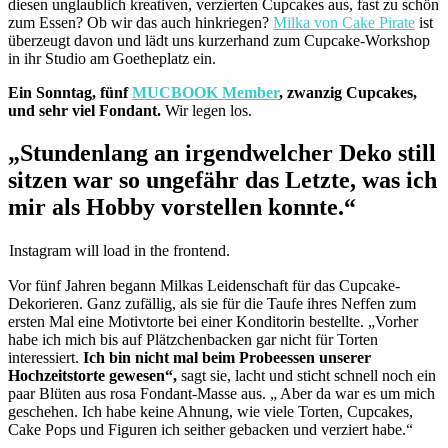
diesen unglaublich kreativen, verzierten Cupcakes aus, fast zu schön
zum Essen? Ob wir das auch hinkriegen?
Milka von Cake Pirate
ist
überzeugt davon und lädt uns kurzerhand zum Cupcake-Workshop
in ihr Studio am Goetheplatz ein.
Ein Sonntag, fünf
MUCBOOK Member
, zwanzig Cupcakes,
und sehr viel Fondant.
Wir legen los.
„Stundenlang an irgendwelcher Deko still
sitzen war so ungefähr das Letzte, was ich
mir als Hobby vorstellen konnte.“
Instagram will load in the frontend.
Vor fünf Jahren begann Milkas Leidenschaft für das Cupcake-
Dekorieren. Ganz zufällig, als sie für die Taufe ihres Neffen zum
ersten Mal eine Motivtorte bei einer Konditorin bestellte. „Vorher
habe ich mich bis auf Plätzchenbacken gar nicht für Torten
interessiert.
Ich bin nicht mal beim Probeessen unserer
Hochzeitstorte gewesen“,
sagt sie, lacht und sticht schnell noch ein
paar Blüten aus rosa Fondant-Masse aus. „ Aber da war es um mich
geschehen. Ich habe keine Ahnung, wie viele Torten, Cupcakes,
Cake Pops und Figuren ich seither gebacken und verziert habe.“