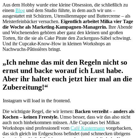
Aus dem Hobby wurde eine kleine Obsession, die schließlich zu
einem
Blog
und dem Studio führte, in dem auch wir uns –
ausgestattet mit Schürzen, Utensilienmappe und Buttercreme – als
Meisterfeinbäcker versuchen.
Eigentlich arbeitet Milka vier Tage
die Woche als Marketing-Kampagnen-Managerin.
Ihre Abende
und Wochenenden gehören aber ganz den kleinen und großen
Torten, für die sie als Cake Pirate den Zuckerguss-Säbel schwingt.
Und ihr Cupcake-Know-How in kleinen Workshops an
Nachwuchs-Pâtissières bringt.
„Ich nehme das mit den Regeln nicht so
ernst und backe worauf ich Lust habe.
Aber ihr haltet euch jetzt hier mal an die
Zubereitung!“
Instagram will load in the frontend.
Die wichtigste Regel, die wir lernen:
Backen verzeiht – anders als
Kochen – keinen Freestyle.
Umso besser, dass wir das also nicht
auch noch hinbekommen müssen. Alle Cupcakes bei Milkas
Workshops sind professionell vom
Café Kustermann
vorgebacken,
das sich gleich im Erdgeschoss befindet (und schmecken übrigens