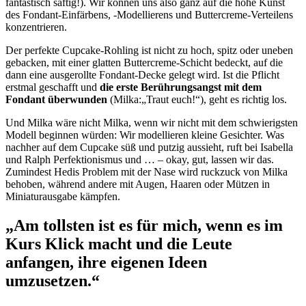
fantastisch saftig!). Wir können uns also ganz auf die hohe Kunst
des Fondant-Einfärbens, -Modellierens und Buttercreme-Verteilens
konzentrieren.
Der perfekte Cupcake-Rohling ist nicht zu hoch, spitz oder uneben
gebacken, mit einer glatten Buttercreme-Schicht bedeckt, auf die
dann eine ausgerollte Fondant-Decke gelegt wird. Ist die Pflicht
erstmal geschafft und
die erste Berührungsangst mit dem
Fondant überwunden
(Milka:„Traut euch!“), geht es richtig los.
Und Milka wäre nicht Milka, wenn wir nicht mit dem schwierigsten
Modell beginnen würden: Wir modellieren kleine Gesichter. Was
nachher auf dem Cupcake süß und putzig aussieht, ruft bei Isabella
und Ralph Perfektionismus und … – okay, gut, lassen wir das.
Zumindest Hedis Problem mit der Nase wird ruckzuck von Milka
behoben, während andere mit Augen, Haaren oder Mützen in
Miniaturausgabe kämpfen.
„Am tollsten ist es für mich, wenn es im
Kurs Klick macht und die Leute
anfangen, ihre eigenen Ideen
umzusetzen.“