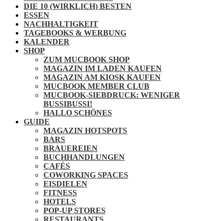
DIE 10 (WIRKLICH) BESTEN
ESSEN
NACHHALTIGKEIT
TAGEBOOKS & WERBUNG
KALENDER
SHOP
ZUM MUCBOOK SHOP
MAGAZIN IM LADEN KAUFEN
MAGAZIN AM KIOSK KAUFEN
MUCBOOK MEMBER CLUB
MUCBOOK-SIEBDRUCK: WENIGER
BUSSIBUSSI!
HALLO SCHÖNES
GUIDE
MAGAZIN HOTSPOTS
BARS
BRAUEREIEN
BUCHHANDLUNGEN
CAFÉS
COWORKING SPACES
EISDIELEN
FITNESS
HOTELS
POP-UP STORES
RESTAURANTS