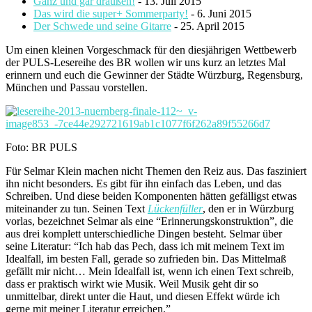
Ganz und gar draußen!
- 13. Juli 2015
Das wird die super+ Sommerparty!
- 6. Juni 2015
Der Schwede und seine Gitarre
- 25. April 2015
Um einen kleinen Vorgeschmack für den diesjährigen Wettbewerb
der PULS-Lesereihe des BR wollen wir uns kurz an letztes Mal
erinnern und euch die Gewinner der Städte Würzburg, Regensburg,
München und Passau vorstellen.
Foto: BR PULS
Für Selmar Klein machen nicht Themen den Reiz aus. Das fasziniert
ihn nicht besonders. Es gibt für ihn einfach das Leben, und das
Schreiben. Und diese beiden Komponenten hätten gefälligst etwas
miteinander zu tun. Seinen Text
Lückenfüller
, den er in Würzburg
vorlas, bezeichnet Selmar als eine “Erinnerungskonstruktion”, die
aus drei komplett unterschiedliche Dingen besteht. Selmar über
seine Literatur: “Ich hab das Pech, dass ich mit meinem Text im
Idealfall, im besten Fall, gerade so zufrieden bin. Das Mittelmaß
gefällt mir nicht… Mein Idealfall ist, wenn ich einen Text schreib,
dass er praktisch wirkt wie Musik. Weil Musik geht dir so
unmittelbar, direkt unter die Haut, und diesen Effekt würde ich
gerne mit meiner Literatur erreichen.”