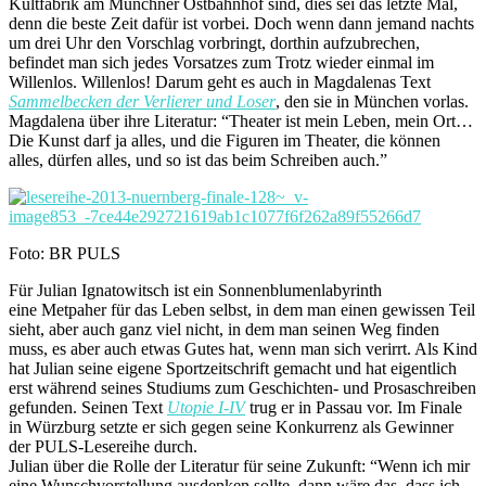
Kultfabrik am Münchner Ostbahnhof sind, dies sei das letzte Mal,
denn die beste Zeit dafür ist vorbei. Doch wenn dann jemand nachts
um drei Uhr den Vorschlag vorbringt, dorthin aufzubrechen,
befindet man sich jedes Vorsatzes zum Trotz wieder einmal im
Willenlos. Willenlos! Darum geht es auch in Magdalenas Text
Sammelbecken der Verlierer und Loser
, den sie in München vorlas.
Magdalena über ihre Literatur: “Theater ist mein Leben, mein Ort…
Die Kunst darf ja alles, und die Figuren im Theater, die können
alles, dürfen alles, und so ist das beim Schreiben auch.”
Foto: BR PULS
Für Julian Ignatowitsch ist ein Sonnenblumenlabyrinth
eine Metpaher für das Leben selbst, in dem man einen gewissen Teil
sieht, aber auch ganz viel nicht, in dem man seinen Weg finden
muss, es aber auch etwas Gutes hat, wenn man sich verirrt. Als Kind
hat Julian seine eigene Sportzeitschrift gemacht und hat eigentlich
erst während seines Studiums zum Geschichten- und Prosaschreiben
gefunden. Seinen Text
Utopie I-IV
trug er in Passau vor. Im Finale
in Würzburg setzte er sich gegen seine Konkurrenz als Gewinner
der PULS-Lesereihe durch.
Julian über die Rolle der Literatur für seine Zukunft: “Wenn ich mir
eine Wunschvorstellung ausdenken sollte, dann wäre das, dass ich