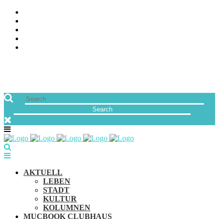
ÜBER UNS
JOBS
FREUNDE VON MUCBOOK | BLOGROLL
NEWSLETTER
IMPRESSUM & DATENSCHUTZ
AKTUELL
LEBEN
STADT
KULTUR
KOLUMNEN
MUCBOOK CLUBHAUS