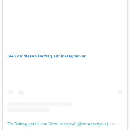
Sieh dir diesen Beitrag auf Instagram an
Ein Beitrag geteilt von Sára Hacajová (@sarahacajova)
am
Feb 26