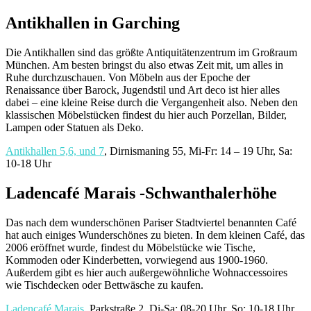
Antikhallen in Garching
Die Antikhallen sind das größte Antiquitätenzentrum im Großraum
München. Am besten bringst du also etwas Zeit mit, um alles in
Ruhe durchzuschauen. Von Möbeln aus der Epoche der
Renaissance über Barock, Jugendstil und Art deco ist hier alles
dabei – eine kleine Reise durch die Vergangenheit also. Neben den
klassischen Möbelstücken findest du hier auch Porzellan, Bilder,
Lampen oder Statuen als Deko.
Antikhallen 5,6, und 7
, Dirnismaning 55, Mi-Fr: 14 – 19 Uhr, Sa:
10-18 Uhr
Ladencafé Marais -Schwanthalerhöhe
Das nach dem wunderschönen Pariser Stadtviertel benannten Café
hat auch einiges Wunderschönes zu bieten. In dem kleinen Café, das
2006 eröffnet wurde, findest du Möbelstücke wie Tische,
Kommoden oder Kinderbetten, vorwiegend aus 1900-1960.
Außerdem gibt es hier auch außergewöhnliche Wohnaccessoires
wie Tischdecken oder Bettwäsche zu kaufen.
Ladencafé Marais
, Parkstraße 2, Di-Sa: 08-20 Uhr, So: 10-18 Uhr