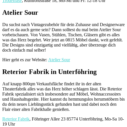
Trödeloase
, Rumfordstraße 18, Mo-Mi und Fr: 12-18 Uhr
Atelier Sour
Du suchst nach Vintagezubehör für dein Zuhause und Designerware
darf es da auch gerne sein? Dann solltest du mal beim Atelier Sour
vorbeischauen. Von Vasen, Stühlen, Tischen, Gläsern gibt es alles
was das Herz begehrt. Wer jetzt an 0815 Möbel dankt, weit gefehlt.
Die Designs sind einzigartig und vielfältig, aber überzeuge dich
doch einfach mal selber!
Hier geht es zur Website:
Atelier Sour
Reterior Fabrik in Unterföhring
Auf knapp 800qm Verkaufsfläche findet ihr in der alten
Theaterfabrik alles was das Herz höher schlagen lässt. Die Reterior
Fabrik spezialisiert sich insbesondere auf Möbel, Wohnaccessoires
und Haushaltsgeräte. Hier kannst du hemmungslos herumstöbern bis
du dein neues Lieblingsstück gefunden hast und dabei noch den
Flair einer alten Fabrikhalle genießen.
Reterior Fabrik
, Föhringer Allee 23 85774 Unterföhring, Mo-Sa 10-
19 Uhr