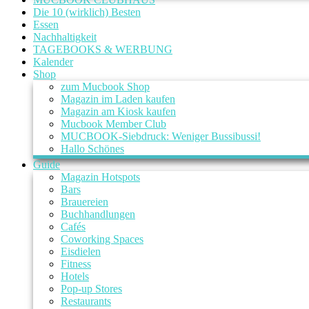
Die 10 (wirklich) Besten
Essen
Nachhaltigkeit
TAGEBOOKS & WERBUNG
Kalender
Shop
zum Mucbook Shop
Magazin im Laden kaufen
Magazin am Kiosk kaufen
Mucbook Member Club
MUCBOOK-Siebdruck: Weniger Bussibussi!
Hallo Schönes
Guide
Magazin Hotspots
Bars
Brauereien
Buchhandlungen
Cafés
Coworking Spaces
Eisdielen
Fitness
Hotels
Pop-up Stores
Restaurants