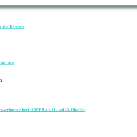
s Aha-Retreats
rationen
n
 Netzwerkmesse herCAREER am 11. und 12. Oktober