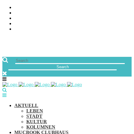
ÜBER UNS
JOBS
FREUNDE VON MUCBOOK | BLOGROLL
NEWSLETTER
IMPRESSUM & DATENSCHUTZ
AKTUELL
LEBEN
STADT
KULTUR
KOLUMNEN
MUCBOOK CLUBHAUS