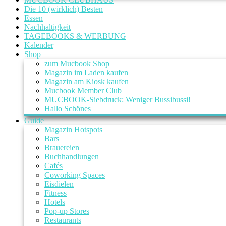
Die 10 (wirklich) Besten
Essen
Nachhaltigkeit
TAGEBOOKS & WERBUNG
Kalender
Shop
zum Mucbook Shop
Magazin im Laden kaufen
Magazin am Kiosk kaufen
Mucbook Member Club
MUCBOOK-Siebdruck: Weniger Bussibussi!
Hallo Schönes
Guide
Magazin Hotspots
Bars
Brauereien
Buchhandlungen
Cafés
Coworking Spaces
Eisdielen
Fitness
Hotels
Pop-up Stores
Restaurants