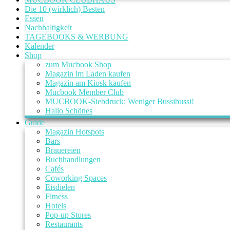
Die 10 (wirklich) Besten
Essen
Nachhaltigkeit
TAGEBOOKS & WERBUNG
Kalender
Shop
zum Mucbook Shop
Magazin im Laden kaufen
Magazin am Kiosk kaufen
Mucbook Member Club
MUCBOOK-Siebdruck: Weniger Bussibussi!
Hallo Schönes
Guide
Magazin Hotspots
Bars
Brauereien
Buchhandlungen
Cafés
Coworking Spaces
Eisdielen
Fitness
Hotels
Pop-up Stores
Restaurants