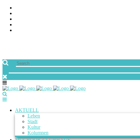
ÜBER UNS
JOBS
FREUNDE VON MUCBOOK | BLOGROLL
NEWSLETTER
IMPRESSUM & DATENSCHUTZ
AKTUELL
Leben
Stadt
Kultur
Kolumnen
MUCBOOK CLUBHAUS