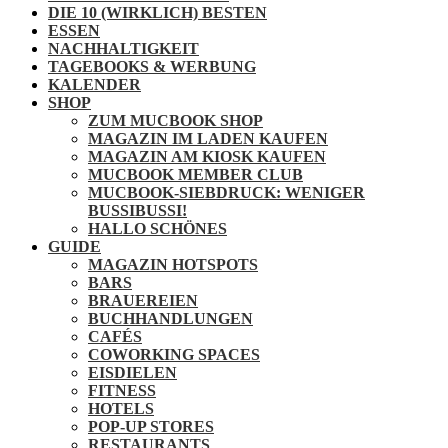
DIE 10 (WIRKLICH) BESTEN
ESSEN
NACHHALTIGKEIT
TAGEBOOKS & WERBUNG
KALENDER
SHOP
ZUM MUCBOOK SHOP
MAGAZIN IM LADEN KAUFEN
MAGAZIN AM KIOSK KAUFEN
MUCBOOK MEMBER CLUB
MUCBOOK-SIEBDRUCK: WENIGER
BUSSIBUSSI!
HALLO SCHÖNES
GUIDE
MAGAZIN HOTSPOTS
BARS
BRAUEREIEN
BUCHHANDLUNGEN
CAFÉS
COWORKING SPACES
EISDIELEN
FITNESS
HOTELS
POP-UP STORES
RESTAURANTS