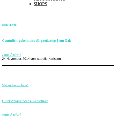
SHOPS
Nach(t)kritik
Gemütlich, geheimnisvoll, großartig: I Am Oak
zum Artikel
24 November, 2014
von Isabelle Karlsson
Was machen wir heute?
Guter Anlass fÃ¼r GÃ¤nsehaut
zum Artikel