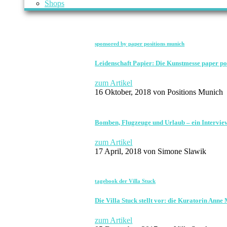
Shops
sponsored by paper positions munich
Leidenschaft Papier: Die Kunstmesse paper po
zum Artikel
16 Oktober, 2018
von Positions Munich
Bomben, Flugzeuge und Urlaub – ein Interview
zum Artikel
17 April, 2018
von Simone Slawik
tagebook der Villa Stuck
Die Villa Stuck stellt vor: die Kuratorin Anne
zum Artikel