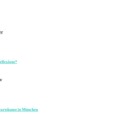
er
eflexions*
v
wartskunst in München