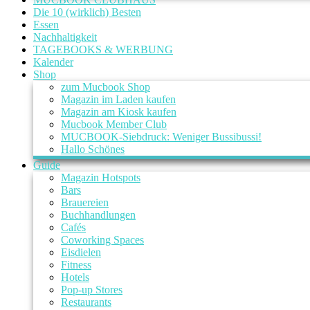
Die 10 (wirklich) Besten
Essen
Nachhaltigkeit
TAGEBOOKS & WERBUNG
Kalender
Shop
zum Mucbook Shop
Magazin im Laden kaufen
Magazin am Kiosk kaufen
Mucbook Member Club
MUCBOOK-Siebdruck: Weniger Bussibussi!
Hallo Schönes
Guide
Magazin Hotspots
Bars
Brauereien
Buchhandlungen
Cafés
Coworking Spaces
Eisdielen
Fitness
Hotels
Pop-up Stores
Restaurants