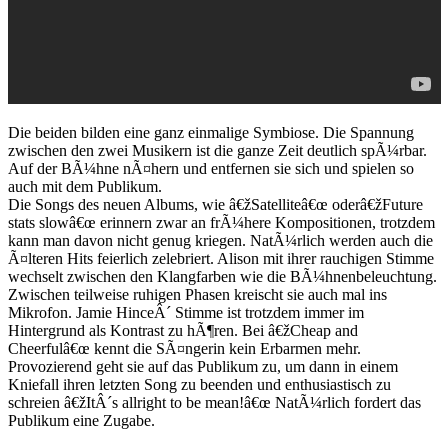
Die beiden bilden eine ganz einmalige Symbiose. Die Spannung
zwischen den zwei Musikern ist die ganze Zeit deutlich spÃ¼rbar.
Auf der BÃ¼hne nÃ¤hern und entfernen sie sich und spielen so
auch mit dem Publikum.
Die Songs des neuen Albums, wie â€žSatelliteâ€œ oderâ€žFuture
stats slowâ€œ erinnern zwar an frÃ¼here Kompositionen, trotzdem
kann man davon nicht genug kriegen. NatÃ¼rlich werden auch die
Ã¤lteren Hits feierlich zelebriert. Alison mit ihrer rauchigen Stimme
wechselt zwischen den Klangfarben wie die BÃ¼hnenbeleuchtung.
Zwischen teilweise ruhigen Phasen kreischt sie auch mal ins
Mikrofon. Jamie HinceÂ´ Stimme ist trotzdem immer im
Hintergrund als Kontrast zu hÃ¶ren. Bei â€žCheap and
Cheerfulâ€œ kennt die SÃ¤ngerin kein Erbarmen mehr.
Provozierend geht sie auf das Publikum zu, um dann in einem
Kniefall ihren letzten Song zu beenden und enthusiastisch zu
schreien â€žItÂ´s allright to be mean!â€œ NatÃ¼rlich fordert das
Publikum eine Zugabe.