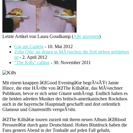
Letzte Artikel von Laura Goudkamp
(
Alle anzeigen
)
Gig am Gasteig
- 10. Mai 2012
Zehn Orte, an denen in MÃ¼nchen die Zeit stehen geblieben
ist
- 2. April 2012
“The Kills” calling
- 30. November 2011
Mit einem knappen â€žGood Eveningâ€œ begrÃ¼ÃŸt Jamie
Hince, die eine HÃ¤lfte von â€žThe Killsâ€œ, das MÃ¼nchner
Publikum, bevor er sich seine Gitarre umhÃ¤ngt. Endlich haben es
die beiden adretten Musiker des britisch-amerikanischen Rockduos
auch in die bayerische Hauptstadt geschafft und dort ordentlich
Glamour und Gitarrenriffs versprÃ¼ht.
â€žThe Killsâ€œ touren zurzeit mit ihrem neuen Album â€žBlood
Pressureâ€œ durch ganz Deutschland. Hohen Blutdruck haben die
Fans gestern Abend in der Tonhalle auf jeden Fall gehabt,