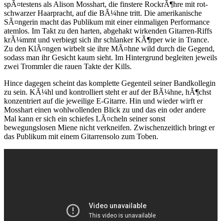
spÃ¤testens als Alison Mosshart, die finstere RockrÃ¶hre mit rot-
schwarzer Haarpracht, auf die BÃ¼hne tritt. Die amerikanische
SÃ¤ngerin macht das Publikum mit einer einmaligen Performance
atemlos. Im Takt zu den harten, abgehakt wirkenden Gitarren-Riffs
krÃ¼mmt und verbiegt sich ihr schlanker KÃ¶rper wie in Trance.
Zu den KlÃ¤ngen wirbelt sie ihre MÃ¤hne wild durch die Gegend,
sodass man ihr Gesicht kaum sieht. Im Hintergrund begleiten jeweils
zwei Trommler die rauen Takte der Kills.
Hince dagegen scheint das komplette Gegenteil seiner Bandkollegin
zu sein. KÃ¼hl und kontrolliert steht er auf der BÃ¼hne, hÃ¶chst
konzentriert auf die jeweilige E-Gitarre. Hin und wieder wirft er
Mosshart einen wohlwollenden Blick zu und das ein oder andere
Mal kann er sich ein schiefes LÃ¤cheln seiner sonst
bewegungslosen Miene nicht verkneifen. Zwischenzeitlich bringt er
das Publikum mit einem Gitarrensolo zum Toben.