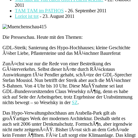
2011
TAM TAM im PATHOS
- 26. September 2011
Loriot ist tot
- 23. August 2011
Die Presseschau. Heute mit den Themen:
GDL-Streik; Sanierung des Hypo-Hochhauses; kleine Geschichte
Ã¼ber Liebe, Pflastersteine und das MÃ¼nchner Baureferat
ZunÃ¤chst war nur die Rede von einer Bestreikung des
GÃ¼terverkehrs. Selbst dieser hÃ¤tte durch RÃ¼ckstaus
Auswirkungen fÃ¼r Pendler gehabt, schÃ¤tze der GDL-Sprecher
Stefan Mousiol. Nun betrifft der Streik aber auch die MÃ¼nchner
S-Bahnen. Von 4 Uhr bis 10 Uhr. Diese MaÃŸnahme sei laut
GDL-Bundesvorsitzenden Claus Weselsky nÃ¶tig, denn es habe
sich auf Seite der Arbeitsgeber, trotz Ergebnisse der Urabstimmung
nichts bewegt – so Weselsky in der
SZ
.
Das Hypo-Verwaltungshochhaus am Arabella-Park gilt als
groÃŸartiges Werk der modernen Architektur. Deshalb steht es
auch seit 2006 unter Denkmalschutz. FormschÃ¶n, aber irgendwie
nicht mehr zeitgemÃ¤ÃŸ. Bisher lÃ¤sst sich an dem GebÃ¤ude
kein Fenster Ã¶ffnen. FÃ¼r Luft sorgt eine Klimaanlage. Das klingt