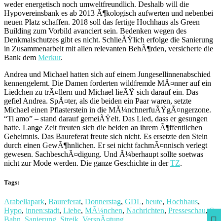
weder energetisch noch umweltfreundlich. Deshalb will die
Hypovereinsbank es ab 2013 Ã¶kologisch aufwerten und nebenbei
neuen Platz schaffen. 2018 soll das fertige Hochhaus als Green
Building zum Vorbild avanciert sein. Bedenken wegen des
Denkmalschutzes gibt es nicht. SchlieÃŸlich erfolge die Sanierung
in Zusammenarbeit mit allen relevanten BehÃ¶rden, versicherte die
Bank dem
Merkur
.
Andrea und Michael hatten sich auf einem Jungesellinnenabschied
kennengelernt. Die Damen forderten wildfremde MÃ¤nner auf ein
Liedchen zu trÃ¤llern und Michael lieÃŸ sich darauf ein. Das
gefiel Andrea. SpÃ¤ter, als die beiden ein Paar waren, setzte
Michael einen Pflasterstein in die MÃ¼nchnerfuÃŸgÃ¤ngerzone.
“Ti amo” – stand darauf gemeiÃŸelt. Das Lied, dass er gesungen
hatte. Lange Zeit freuten sich die beiden an ihrem Ã¶ffentlichen
Geheimnis. Das Baureferat freute sich nicht. Es ersetzte den Stein
durch einen GewÃ¶hnlichen. Er sei nicht fachmÃ¤nnisch verlegt
gewesen. SachbeschÃ¤digung. Und Ã¼berhaupt sollte soetwas
nicht zur Mode werden. Die ganze Geschichte in der
TZ
.
Tags:
Arabellapark
,
Baureferat
,
Donnerstag
,
GDL
,
heute
,
Hochhaus
,
Hypo
,
innen:stadt
,
Liebe
,
MÃ¼nchen
,
Nachrichten
,
Presseschau
,
S-
Bahn
,
Sanierung
,
Streik
,
VerspÃ¤tung