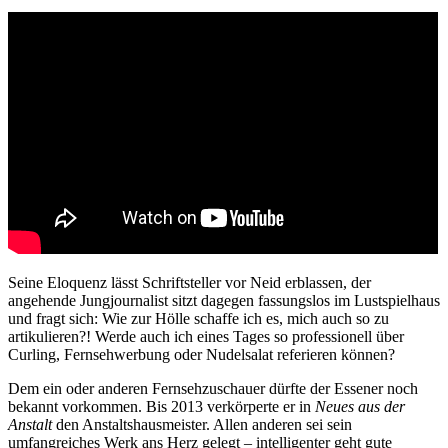
Seine Eloquenz lässt Schriftsteller vor Neid erblassen, der
angehende Jungjournalist sitzt dagegen fassungslos im Lustspielhaus
und fragt sich: Wie zur Hölle schaffe ich es, mich auch so zu
artikulieren?! Werde auch ich eines Tages so professionell über
Curling, Fernsehwerbung oder Nudelsalat referieren können?
Dem ein oder anderen Fernsehzuschauer dürfte der Essener noch
bekannt vorkommen. Bis 2013 verkörperte er in
Neues aus der
Anstalt
den Anstaltshausmeister. Allen anderen sei sein
umfangreiches Werk ans Herz gelegt – intelligenter geht gute