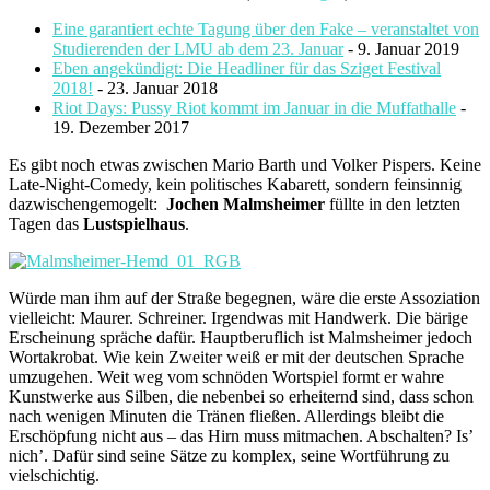
Eine garantiert echte Tagung über den Fake – veranstaltet von
Studierenden der LMU ab dem 23. Januar
- 9. Januar 2019
Eben angekündigt: Die Headliner für das Sziget Festival
2018!
- 23. Januar 2018
Riot Days: Pussy Riot kommt im Januar in die Muffathalle
-
19. Dezember 2017
Es gibt noch etwas zwischen Mario Barth und Volker Pispers. Keine
Late-Night-Comedy, kein politisches Kabarett, sondern feinsinnig
dazwischengemogelt:
Jochen Malmsheimer
füllte in den letzten
Tagen das
Lustspielhaus
.
Würde man ihm auf der Straße begegnen, wäre die erste Assoziation
vielleicht: Maurer. Schreiner. Irgendwas mit Handwerk. Die bärige
Erscheinung spräche dafür. Hauptberuflich ist Malmsheimer jedoch
Wortakrobat. Wie kein Zweiter weiß er mit der deutschen Sprache
umzugehen. Weit weg vom schnöden Wortspiel formt er wahre
Kunstwerke aus Silben, die nebenbei so erheiternd sind, dass schon
nach wenigen Minuten die Tränen fließen. Allerdings bleibt die
Erschöpfung nicht aus – das Hirn muss mitmachen. Abschalten? Is’
nich’. Dafür sind seine Sätze zu komplex, seine Wortführung zu
vielschichtig.