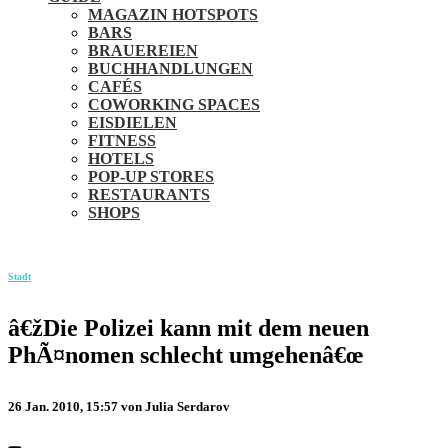
MAGAZIN HOTSPOTS
BARS
BRAUEREIEN
BUCHHANDLUNGEN
CAFÉS
COWORKING SPACES
EISDIELEN
FITNESS
HOTELS
POP-UP STORES
RESTAURANTS
SHOPS
Stadt
â€žDie Polizei kann mit dem neuen
PhÃ¤nomen schlecht umgehenâ€œ
26 Jan. 2010, 15:57
von Julia Serdarov