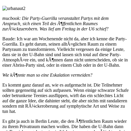
mucbook: Die Party-Guerilla veranstaltet Partys mit dem
Anspruch, sich einen Teil des Ã¶ffentlichen Raumes
zurÃ¼ckzuerobern. Was lief am Freitag in der U6 schief?
Baude: Ich war am Wochenende nicht da, aber ich kenne die Party-
Guerilla. Es geht darum, seinen alltÃ¤glichen Raum zu einem
Partyraum zu transformieren. Vielleicht vergessen da einige Leute,
dass sie in der U-Bahn sind und lassen sich total auf diese Party-
AtmosphÃ¤re ein, und kÃ¶nnen dann nicht unterscheiden, ob sie in
einer Abriss-Party sind, oder in einem Club oder in der U-Bahn.
Wie kÃ¶nnte man so eine Eskalation vermeiden?
Es kommt ganz darauf an, wie es aufgemacht ist. Die Teilnehmer
sollten gegenseitig auf sich aufpassen. Wenn einige schwarze Schafe
oder betrunkene Teenies ausflippen, wirft das ein schlechtes Licht
auf die ganze Idee, die dahinter steht, die aber nichts mit randalieren
sondern mit RÃ¼ckeroberung auf symphytische Art und Weise zu
tun hat.
Es gibt ja auch in Berlin Leute, die den Ã¶ffentlichen Raum wieder
zu ihrem Privatraum machen wollen. Die haben die U-Bahn dann