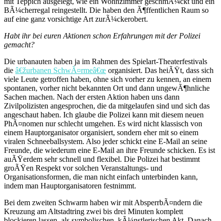
mit Teppich ausgelegt, wie ein Wohnzimmer geschmÃ¼ckt und ein
BÃ¼cherregal reingestellt. Die haben den Ã¶ffentlichen Raum so
auf eine ganz vorsichtige Art zurÃ¼ckerobert.
Habt ihr bei euren Aktionen schon Erfahrungen mit der Polizei
gemacht?
Die urbanauten haben ja im Rahmen des Spielart-Theaterfestivals
die
â€žurbanen SchwÃ¤rmeâ€œ
organisiert. Das heiÃŸt, dass sich
viele Leute getroffen haben, ohne sich vorher zu kennen, an einem
spontanen, vorher nicht bekannten Ort und dann ungewÃ¶hnliche
Sachen machen. Nach der ersten Aktion haben uns dann
Zivilpolizisten angesprochen, die da mitgelaufen sind und sich das
angeschaut haben. Ich glaube die Polizei kann mit diesem neuen
PhÃ¤nomen nur schlecht umgehen. Es wird nicht klassisch von
einem Hauptorganisator organisiert, sondern eher mit so einem
viralen Schneeballsystem. Also jeder schickt eine E-Mail an seine
Freunde, die wiederum eine E-Mail an ihre Freunde schicken. Es ist
auÃŸerdem sehr schnell und flexibel. Die Polizei hat bestimmt
groÃŸen Respekt vor solchen Veranstaltungs- und
Organisationsformen, die man nicht einfach unterbinden kann,
indem man Hauptorganisatoren festnimmt.
Bei dem zweiten Schwarm haben wir mit AbsperrbÃ¤ndern die
Kreuzung am Altstadtring zwei bis drei Minuten komplett
blockieren lassen, als symbolischen, kÃ¼nstlerischen Akt. Danach