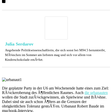
Julia Serdarov
Angehende Politikwissenschaftlerin, die sich sonst bei M94.5 herumtreibt,
MÃ¼nchen im Sommer am liebsten mag und sich vor allem von
Kinderschokolade ernÃ¤hrt.
Die geplatzte Party in der U6 am Wochenende hatte eines zum Ziel:
RÃ¼ckeroberung des Ã¶ffentlichen Raumes. Auch
die urbanauten
wollen die Stadt zurÃ¼ckgewinnen, als Spielwiese und BÃ¼hne.
Dabei sind sie auch schon Ã¶fters an die Grenzen der
obrigkeitlichen Toleranz gestoÃŸen. Urbanaut Robert Baude im
mucbook-Interview.