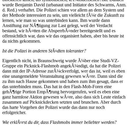
wurde Benjamin David (urbanaut und Initiator des Schwarms, Anm.
d. Red.) verhaftet. Die Polizei schien vor allem an dem System und
der Methode interessiert zu sein, um vielleicht fÃ¼r die Zukunft zu
lernen, wie man so was unterbinden kann. Ihm wurde dann
Anstiftung zur NÃ¶tigung zur Last gelegt, weil der Verdacht
bestand, wir hÃ¤tten die AbsperrbÃ¤nder bereitgestellt und es
offensichtlich war, dass wir das organisiert haben, aber bis heute ist
da nichts gekommen.
Ist die Polizei in anderen StÃ¤dten toleranter?
Eigentlich nicht, in Braunschweig wurde Ã¼ber eine Studi-VZ-
Gruppe ein Picknick-Flashmob angekÃ¼ndigt, da hat die Polizei
dann mit der IP-Adresse zurÃ¼ckverfolgt, wer das ist, weil es eben
eine unangemeldete Veranstaltung gewesen wÃ¤re. Dann sind die
zu ihm nach Hause gekommen und haben zum ihm gesagt, dass er
das unterbinden muss. Das hat in den Flash-Mob-Foren eine
gehÃ¶rige Portion EmpÃ¶rung hervorgerufen, weil es eben eine
ganz harmlose Aktion gewesen wÃ¤re, also dass sich Leute einfach
zusammen auf Picknickdecken setzten und brunchen. Aber durch
das harte Vorgehen der Polizei wurde das dann nur noch
erfolgreicher.
Wie erklÃ¤rst du dir, dass Flashmobs immer beliebter werden?