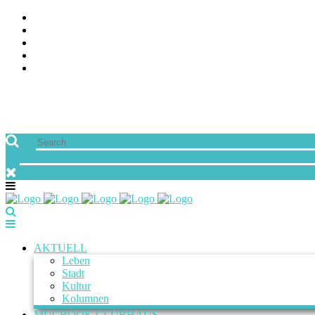
ÜBER UNS
JOBS
FREUNDE VON MUCBOOK | BLOGROLL
NEWSLETTER
IMPRESSUM & DATENSCHUTZ
AKTUELL
Leben
Stadt
Kultur
Kolumnen
MUCBOOK CLUBHAUS