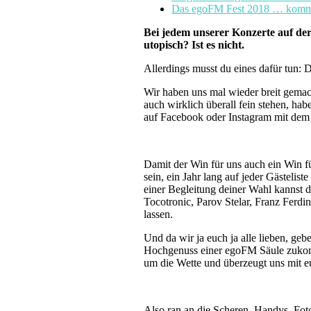
Das egoFM Fest 2018 … kommt
Bei jedem unserer Konzerte auf der 
utopisch? Ist es nicht.
Allerdings musst du eines dafür tun: D
Wir haben uns mal wieder breit gemac
auch wirklich überall fein stehen, hab
auf Facebook oder Instagram mit dem
Damit der Win für uns auch ein Win f
sein, ein Jahr lang auf jeder Gästelis
einer Begleitung deiner Wahl kannst d
Tocotronic, Parov Stelar, Franz Ferdi
lassen.
Und da wir ja euch ja alle lieben, ge
Hochgenuss einer egoFM Säule zukomme
um die Wette und überzeugt uns mit eur
Also ran an die Scheren, Handys, Fotoa