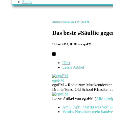
Shops
Anzeige
,
Sponsored by egoFM
Das beste #Säulfie geg
15 Jan. 2018, 10:38
von egoFM
Über
Letzte Artikel
egoFM
egoFM – Radio zum Musikentdecken. Wi
Drum'n'Bass, Old School Klassiker au
Letzte Artikel von egoFM
(
Alle anzei
Am 6. April hast du was vor: D
Vergiss Nostalgie: mehr handve