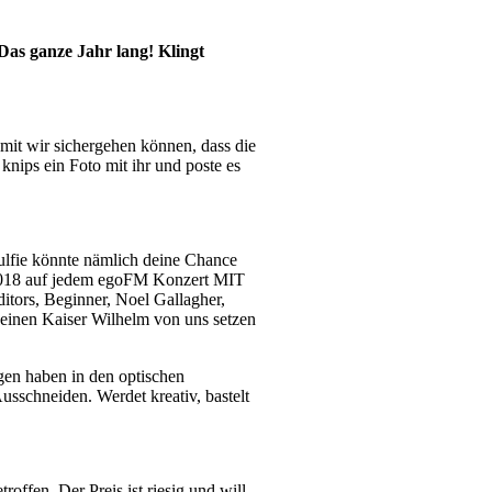
 Das ganze Jahr lang! Klingt
mit wir sichergehen können, dass die
knips ein Foto mit ihr und poste es
äulfie könnte nämlich deine Chance
ahr 2018 auf jedem egoFM Konzert MIT
ditors, Beginner, Noel Gallagher,
deinen Kaiser Wilhelm von uns setzen
ügen haben in den optischen
sschneiden. Werdet kreativ, bastelt
offen. Der Preis ist riesig und will