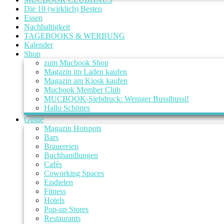
Die 10 (wirklich) Besten
Essen
Nachhaltigkeit
TAGEBOOKS & WERBUNG
Kalender
Shop
zum Mucbook Shop
Magazin im Laden kaufen
Magazin am Kiosk kaufen
Mucbook Member Club
MUCBOOK-Siebdruck: Weniger Bussibussi!
Hallo Schönes
Guide
Magazin Hotspots
Bars
Brauereien
Buchhandlungen
Cafés
Coworking Spaces
Eisdielen
Fitness
Hotels
Pop-up Stores
Restaurants