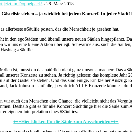
 jetzt im Doppelpack!
- 28. März 2018
Gästeliste stehen – ja wirklich bei jedem Konzert! In jeder Stadt!
as allerbeste #Säulfie posten, das die Menschheit je gesehen hat.
ht in den egoStädten und überall unsere neuen Säulen hingepflanzt. Da
en wir uns eine kleine Aktion überlegt: Schwärme aus, such die Säulen, 
 Hashtag #Säulfie.
ür dich ist, musst du das natürlich nicht ganz umsonst machen: Das #S
te all unserer Konzerte zu stehen. Ja richtig gelesen: das komplette J
u auf der Gästeliste stehen. Und das sind einige. Ein kleiner Auszug: E
nand, Jack Johnson – auf alle, ja wirklich ALLE Konzerte könntest du 
ben wir auch den Menschen eine Chance, die vielleicht nicht das Vergn
n. Deshalb gibt es für alle Konzert-Süchtlinge hier die Säule zum Au
er eigenen Interpretation eines #Säulfies:
±±±Hier klicken für die Säule zum Ausschneiden±±±
pparate und schnell loslegen. Die ersten #Säulfies schon bei uns eingetr