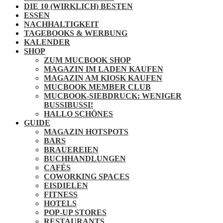
DIE 10 (WIRKLICH) BESTEN
ESSEN
NACHHALTIGKEIT
TAGEBOOKS & WERBUNG
KALENDER
SHOP
ZUM MUCBOOK SHOP
MAGAZIN IM LADEN KAUFEN
MAGAZIN AM KIOSK KAUFEN
MUCBOOK MEMBER CLUB
MUCBOOK-SIEBDRUCK: WENIGER
BUSSIBUSSI!
HALLO SCHÖNES
GUIDE
MAGAZIN HOTSPOTS
BARS
BRAUEREIEN
BUCHHANDLUNGEN
CAFÉS
COWORKING SPACES
EISDIELEN
FITNESS
HOTELS
POP-UP STORES
RESTAURANTS