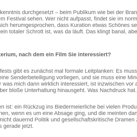
Erkenntnis durchgesetzt – beim Publikum wie bei der Br
em Festival sehen. Wer nicht aufpasst, findet sie im no
t sich herumgesprochen, dass Kuration etwas Schönes s
n totaler Schrott ist, was da läuft. Das klingt banal, abe
iterium, nach dem ein Film Sie interessiert?
fests gibt es zunächst mal formale Leitplanken: Es mus
eine Senderbeteiligung vorliegen, und sie muss eine Mi
 was mich dann wirklich interessiert, ist inzwischen vor 
über bloße Unterhaltung hinausgeht. Was Nachdruck hat.
n ist: ein Rückzug ins Biedermeierliche bei vielen Produ
en, wenn es um eine Absage ging, und die meinten dann
nicht dauernd Politik und gesellschaftskritische Dramen 
 gerade jetzt.