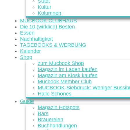
Stadt
Kultur
Kolumnen
MUCBOOK CLUBHAUS
Die 10 (wirklich) Besten
Essen
Nachhaltigkeit
TAGEBOOKS & WERBUNG
Kalender
Shop
zum Mucbook Shop
Magazin im Laden kaufen
Magazin am Kiosk kaufen
Mucbook Member Club
MUCBOOK-Siebdruck: Weniger Bussibu
Hallo Schönes
Guide
Magazin Hotspots
Bars
Brauereien
Buchhandlungen