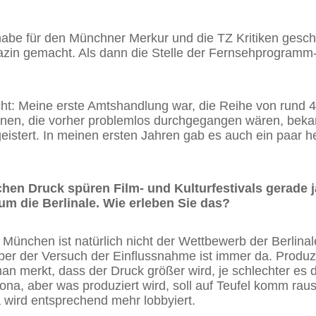
habe für den Münchner Merkur und die TZ Kritiken gesch
n gemacht. Als dann die Stelle der Fernsehprogramm-Ku
cht: Meine erste Amtshandlung war, die Reihe von rund 
onen, die vorher problemlos durchgegangen wären, beka
egeistert. In meinen ersten Jahren gab es auch ein paar 
ichen Druck spüren Film- und Kulturfestivals gerade 
 um die Berlinale. Wie erleben Sie das?
 München ist natürlich nicht der Wettbewerb der Berlinal
r der Versuch der Einflussnahme ist immer da. Produz
an merkt, dass der Druck größer wird, je schlechter es 
rona, aber was produziert wird, soll auf Teufel komm rau
 wird entsprechend mehr lobbyiert.