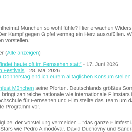
hlheimat München so wohl fühle? Hier erwachen Widers
"Der Kampf gegen Gipfel vermag ein Herz auszufüllen.
n vorstellen."
mer
(
Alle anzeigen
)
findet heute oft im Fernsehen statt”
- 17. Juni 2026
n Festivals
- 28. Mai 2026
 Donnerstag endlich eurem alltäglichen Konsum stellen s
lmfest München
seine Pforten. Deutschlands größtes Somm
ringt zahlreiche nationale wie internationale Filmstars 
ochschule für Fernsehen und Film stellte das Team um d
ale Programm vor.
igl bei der Vorstellung vermeiden – “das ganze Filmfest is
e Stars wie Pedro Almodóvar, David Duchovny und Sandra