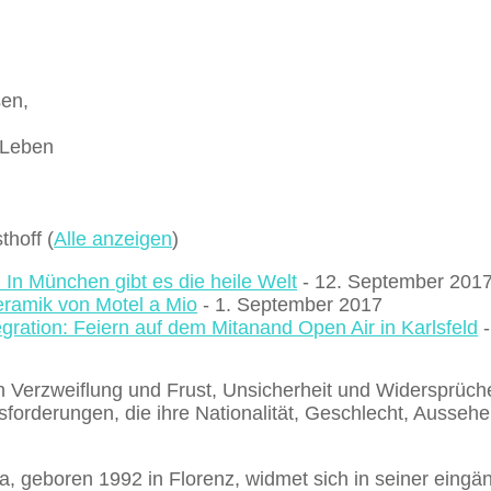
sen,
n Leben
sthoff
(
Alle anzeigen
)
: In München gibt es die heile Welt
- 12. September 201
eramik von Motel a Mio
- 1. September 2017
egration: Feiern auf dem Mitanand Open Air in Karlsfeld
-
 Verzweiflung und Frust, Unsicherheit und Widersprüche
forderungen, die ihre Nationalität, Geschlecht, Ausseh
ra, geboren 1992 in Florenz, widmet sich in seiner eingä