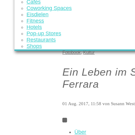
Cafés
Coworking Spaces
Eisdielen
Fitness
Hotels
Pop-up Stores
Restaurants
Shops
Fotobook
Kultur
,
Ein Leben im S
Ferrara
01 Aug. 2017, 11:58
von Susann West
Über