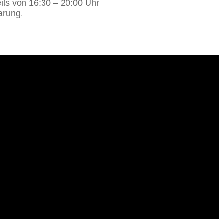
eils von 16:30 – 20:00 Uhr
arung.