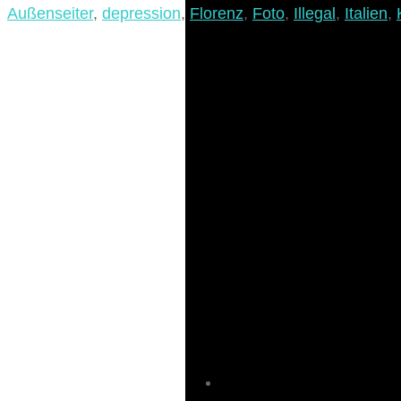
Außenseiter
,
depression
,
Florenz
,
Foto
,
Illegal
,
Italien
,