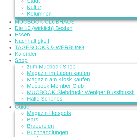
Stadt
Kultur
Kolumnen
MUCBOOK CLUBHAUS
Die 10 (wirklich) Besten
Essen
Nachhaltigkeit
TAGEBOOKS & WERBUNG
Kalender
Shop
zum Mucbook Shop
Magazin im Laden kaufen
Magazin am Kiosk kaufen
Mucbook Member Club
MUCBOOK-Siebdruck: Weniger Bussibussi!
Hallo Schönes
Guide
Magazin Hotspots
Bars
Brauereien
Buchhandlungen