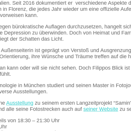
Italien. Seit 2016 dokumentiert er verschiedene Aspekte 
n in Florenz, die jedes Jahr wieder um eine offizielle 
 vorweisen kann.
gegen bürokratische Auflagen durchzusetzen, hangelt s
re Depression zu überwinden. Doch von Heimat und Famil
egt der Schatten das Licht.
Außenseiterin ist geprägt von Verstoß und Ausgrenzung.
n Orientierung, ihre Wünsche und Träume treffen auf die h
an kann oder will sie nicht sehen. Doch Filippos Blick is
ühlt.
hnologie in München studiert und seinen Master in Fotojo
iverse Ausstellungen.
ine
Ausstellung
zu seinem ersten Langzeitprojekt “Samin
ind alle seine Fotostrecken auch auf
seiner Website
zu s
eils von 18:30 – 21:30 Uhr
Uhr