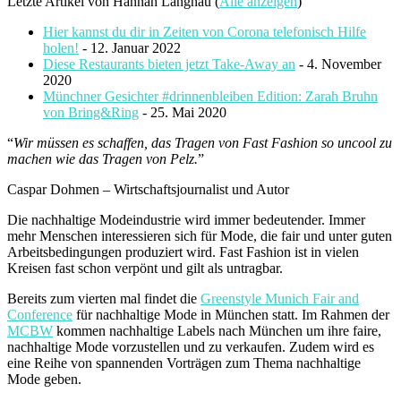
Letzte Artikel von Hannah Langnau
(
Alle anzeigen
)
Hier kannst du dir in Zeiten von Corona telefonisch Hilfe
holen!
- 12. Januar 2022
Diese Restaurants bieten jetzt Take-Away an
- 4. November
2020
Münchner Gesichter #drinnenbleiben Edition: Zarah Bruhn
von Bring&Ring
- 25. Mai 2020
“
Wir müssen es schaffen, das Tragen von Fast Fashion so uncool zu
machen wie das Tragen von Pelz.
”
Caspar Dohmen – Wirtschaftsjournalist und Autor
Die nachhaltige Modeindustrie wird immer bedeutender. Immer
mehr Menschen interessieren sich für Mode, die fair und unter guten
Arbeitsbedingungen produziert wird. Fast Fashion ist in vielen
Kreisen fast schon verpönt und gilt als untragbar.
Bereits zum vierten mal findet die
Greenstyle Munich Fair and
Conference
für nachhaltige Mode in München statt. Im Rahmen der
MCBW
kommen nachhaltige Labels nach München um ihre faire,
nachhaltige Mode vorzustellen und zu verkaufen. Zudem wird es
eine Reihe von spannenden Vorträgen zum Thema nachhaltige
Mode geben.