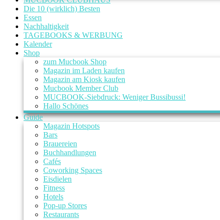
Die 10 (wirklich) Besten
Essen
Nachhaltigkeit
TAGEBOOKS & WERBUNG
Kalender
Shop
zum Mucbook Shop
Magazin im Laden kaufen
Magazin am Kiosk kaufen
Mucbook Member Club
MUCBOOK-Siebdruck: Weniger Bussibussi!
Hallo Schönes
Guide
Magazin Hotspots
Bars
Brauereien
Buchhandlungen
Cafés
Coworking Spaces
Eisdielen
Fitness
Hotels
Pop-up Stores
Restaurants