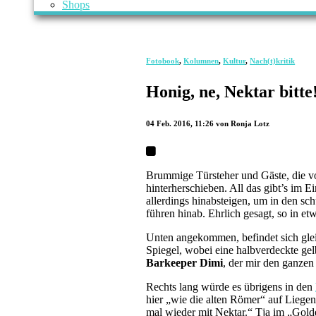
Shops
Fotobook
,
Kolumnen
,
Kultur
,
Nach(t)kritik
Honig, ne, Nektar bitte
04 Feb. 2016, 11:26
von Ronja Lotz
Brummige Türsteher und Gäste, die vo
hinterherschieben. All das gibt’s im 
allerdings hinabsteigen, um in den 
führen hinab. Ehrlich gesagt, so in et
Unten angekommen, befindet sich glei
Spiegel, wobei eine halbverdeckte ge
Barkeeper Dimi
, der mir den ganze
Rechts lang würde es übrigens in den
hier „wie die alten Römer“ auf Liege
mal wieder mit Nektar.“ Tja im „Gol