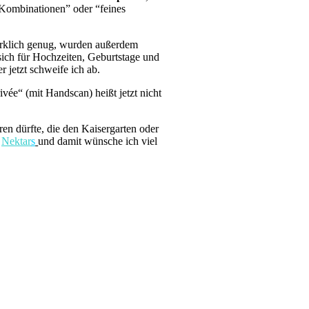
 Kombinationen” oder “feines
irklich genug, wurden außerdem
 sich für Hochzeiten, Geburtstage und
 jetzt schweife ich ab.
ivée“ (mit Handscan) heißt jetzt nicht
en dürfte, die den Kaisergarten oder
h
Nektar
s
und damit wünsche ich viel