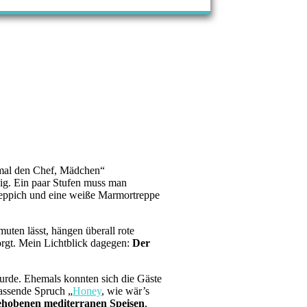
l mal den Chef, Mädchen“
eig. Ein paar Stufen muss man
Teppich und eine weiße Marmortreppe
ten lässt, hängen überall rote
orgt. Mein Lichtblick dagegen:
Der
urde. Ehemals konnten sich die Gäste
passende Spruch „
Honey
, wie wär’s
ehobenen mediterranen Speisen
,