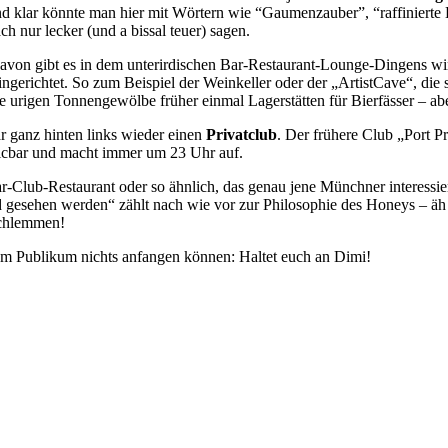
d klar könnte man hier mit Wörtern wie “Gaumenzauber”, “raffinierte
 nur lecker (und a bissal teuer) sagen.
davon gibt es in dem unterirdischen Bar-Restaurant-Lounge-Dingens w
ingerichtet. So zum Beispiel der Weinkeller oder der „ArtistCave“, die
 urigen Tonnengewölbe früher einmal Lagerstätten für Bierfässer – aber
r ganz hinten links wieder einen
Privatclub
. Der frühere Club „Port Pr
icbar und macht immer um 23 Uhr auf.
r-Club-Restaurant oder so ähnlich, das genau jene Münchner interessier
d gesehen werden“ zählt nach wie vor zur Philosophie des Honeys – ä
Schlemmen!
 dem Publikum nichts anfangen können: Haltet euch an Dimi!