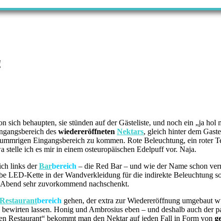
!
n sich behaupten, sie stünden auf der Gästeliste, und noch ein „ja ho
Eingangsbereich des
wiedereröffneten
Nektars
, gleich hinter dem Gast
schummrigen Eingangsbereich zu kommen. Rote Beleuchtung, ein roter 
wa stelle ich es mir in einem osteuropäischen Edelpuff vor. Naja.
ch links der
Bar
bereich
– die Red Bar – und wie der Name schon vermu
lbe LED-Kette in der Wandverkleidung für die indirekte Beleuchtung s
n Abend sehr zuvorkommend nachschenkt.
Restaurant
bereich
gehen, der extra zur Wiedereröffnung umgebaut w
n bewirten lassen. Honig und Ambrosius eben – und deshalb auch der 
den Restaurant“ bekommt man den Nektar auf jeden Fall in Form von
g