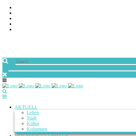
ÜBER UNS
JOBS
FREUNDE VON MUCBOOK | BLOGROLL
NEWSLETTER
IMPRESSUM & DATENSCHUTZ
AKTUELL
Leben
Stadt
Kultur
Kolumnen
MUCBOOK CLUBHAUS