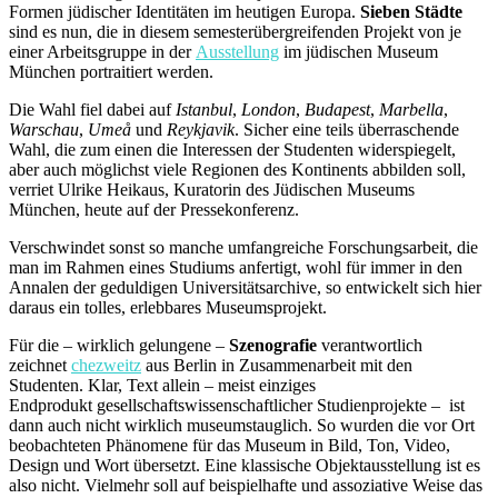
Formen jüdischer Identitäten im heutigen Europa.
Sieben Städte
sind es nun, die in diesem semesterübergreifenden Projekt von je
einer Arbeitsgruppe in der
Ausstellung
im jüdischen Museum
München portraitiert werden.
Die Wahl fiel dabei auf
Istanbul
,
London
,
Budapest
,
Marbella
,
Warschau
,
Umeå
und
Reykjavik
. Sicher eine teils überraschende
Wahl, die zum einen die Interessen der Studenten widerspiegelt,
aber auch möglichst viele Regionen des Kontinents abbilden soll,
verriet Ulrike Heikaus, Kuratorin des Jüdischen Museums
München, heute auf der Pressekonferenz.
Verschwindet sonst so manche umfangreiche Forschungsarbeit, die
man im Rahmen eines Studiums anfertigt, wohl für immer in den
Annalen der geduldigen Universitätsarchive, so entwickelt sich hier
daraus ein tolles, erlebbares Museumsprojekt.
Für die – wirklich gelungene –
Szenografie
verantwortlich
zeichnet
chezweitz
aus Berlin in Zusammenarbeit mit den
Studenten. Klar, Text allein – meist einziges
Endprodukt gesellschaftswissenschaftlicher Studienprojekte – ist
dann auch nicht wirklich museumstauglich. So wurden die vor Ort
beobachteten Phänomene für das Museum in Bild, Ton, Video,
Design und Wort übersetzt. Eine klassische Objektausstellung ist es
also nicht. Vielmehr soll auf beispielhafte und assoziative Weise das