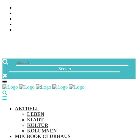
ÜBER UNS
JOBS
FREUNDE VON MUCBOOK | BLOGROLL
NEWSLETTER
IMPRESSUM & DATENSCHUTZ
AKTUELL
LEBEN
STADT
KULTUR
KOLUMNEN
MUCBOOK CLUBHAUS