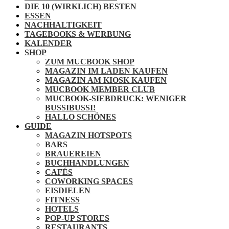
DIE 10 (WIRKLICH) BESTEN
ESSEN
NACHHALTIGKEIT
TAGEBOOKS & WERBUNG
KALENDER
SHOP
ZUM MUCBOOK SHOP
MAGAZIN IM LADEN KAUFEN
MAGAZIN AM KIOSK KAUFEN
MUCBOOK MEMBER CLUB
MUCBOOK-SIEBDRUCK: WENIGER
BUSSIBUSSI!
HALLO SCHÖNES
GUIDE
MAGAZIN HOTSPOTS
BARS
BRAUEREIEN
BUCHHANDLUNGEN
CAFÉS
COWORKING SPACES
EISDIELEN
FITNESS
HOTELS
POP-UP STORES
RESTAURANTS